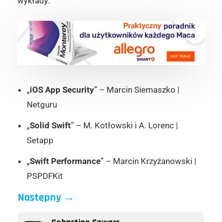
wykłady:
„
iOS App Security
” – Marcin Siemaszko |
Netguru
„
Solid Swift
” – M. Kotłowski i A. Lorenc |
Setapp
„
Swift Performance
” – Marcin Krzyżanowski |
PSPDFKit
Następny
→