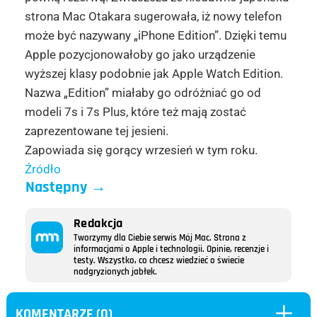
strona Mac
Otakara
sugerowała, iż nowy telefon
może być nazywany „
iPhone
Edition”. Dzięki temu
Apple pozycjonowałoby go jako urządzenie
wyższej klasy podobnie jak Apple
Watch
Edition.
Nazwa „Edition” miałaby go odróżniać go od
modeli
7s
i
7s
Plus, które też mają zostać
zaprezentowane tej jesieni.
Zapowiada się gorący wrzesień w tym roku.
Źródło
Następny
→
Redakcja
Tworzymy dla Ciebie serwis Mój Mac. Strona z
informacjami o Apple i technologii. Opinie, recenzje i
testy. Wszystko, co chcesz wiedzieć o świecie
nadgryzionych jabłek.
L
KOMENTARZE (0)