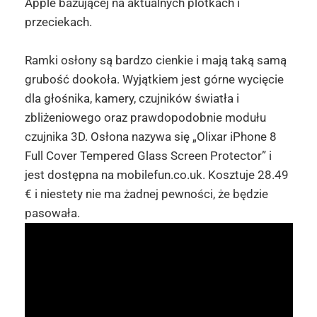
Apple bazującej na aktualnych plotkach i
przeciekach.
Ramki osłony są bardzo cienkie i mają taką samą
grubość dookoła. Wyjątkiem jest górne wycięcie
dla głośnika, kamery, czujników światła i
zbliżeniowego oraz prawdopodobnie modułu
czujnika
3D
. Osłona nazywa się „
Olixar
iPhone
8
Full Cover
Tempered
Glass Screen
Protector
” i
jest dostępna na
mobilefun
.co.
uk. K
osztuje 28.
49
€ i niestety
nie ma żadnej pewności, że będzie
pasowała.