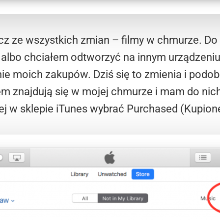
cz ze wszystkich zmian – filmy w chmurze. Do te
lbo chciałem odtworzyć na innym urządzeni
nie moich zakupów. Dziś się to zmienia i podob
łem znajdują się w mojej chmurze i mam do nich
j w sklepie iTunes wybrać Purchased (Kupion