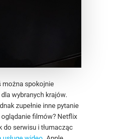
iś można spokojnie
y dla wybranych krajów.
ednak zupełnie inne pytanie
oglądanie filmów? Netflix
k do serwisu i tłumacząc
 usługę wideo
. Apple