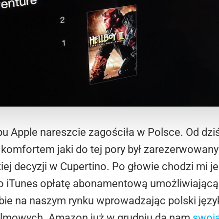
pu Apple nareszcie zagościła w Polsce. Od dz
ę komfortem jaki do tej pory był zarezerwowan
kiej decyzji w Cupertino. Po głowie chodzi mi j
o iTunes opłatę abonamentową umożliwiającą 
bie na naszym rynku wprowadzając polski języ
ilmowych. Amazon już w grudniu da nam
swoją