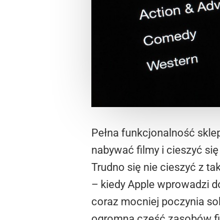
Pełna funkcjonalność skle
nabywać filmy i cieszyć si
Trudno się nie cieszyć z ta
– kiedy Apple wprowadzi d
coraz mocniej poczynia so
ogromną część zasobów f