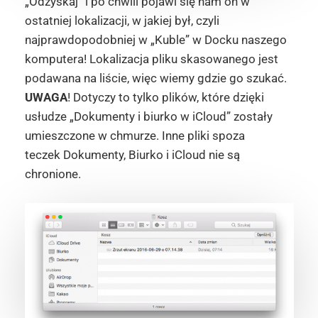
„Odzyskaj” i po chwili pojawi się nam on w
ostatniej lokalizacji, w jakiej był, czyli
najprawdopodobniej w „Kuble” w Docku naszego
komputera! Lokalizacja pliku skasowanego jest
podawana na liście, więc wiemy gdzie go szukać.
UWAGA
! Dotyczy to tylko plików, które dzięki
usłudze „Dokumenty i biurko w iCloud” zostały
umieszczone w chmurze. Inne pliki spoza
teczek Dokumenty, Biurko i iCloud nie są
chronione.