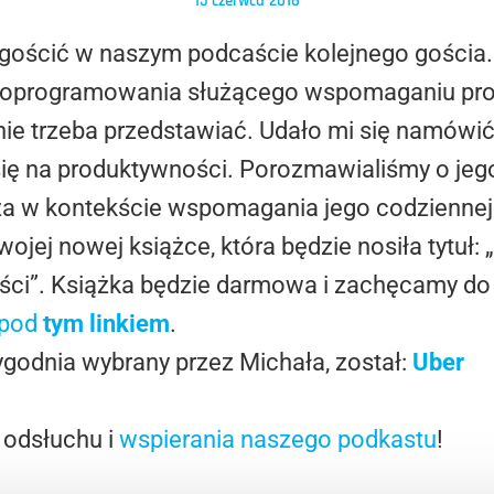
15 czerwca 2016
gościć w naszym podcaście kolejnego gościa. 
 oprogramowania służącego wspomaganiu prod
 nie trzeba przedstawiać. Udało mi się namów
 się na produktywności. Porozmawialiśmy o je
a w kontekście wspomagania jego codziennej 
ojej nowej książce, która będzie nosiła tytuł:
i”. Książka będzie darmowa i zachęcamy do za
pod
tym linkiem
.
tygodnia wybrany przez Michała, został:
Uber
 odsłuchu i
wspierania naszego podkastu
!