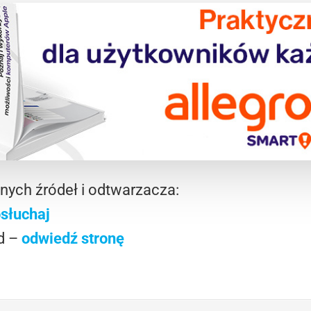
lnych źródeł i odtwarzacza:
słuchaj
d –
odwiedź stronę