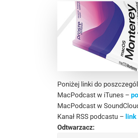
Poniżej linki do poszczegó
MacPodcast w iTunes –
po
MacPodcast w SoundClou
Kanał RSS podcastu –
link
Odtwarzacz: