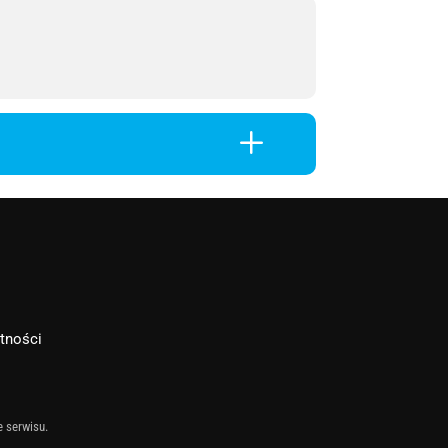
L
atności
e serwisu.