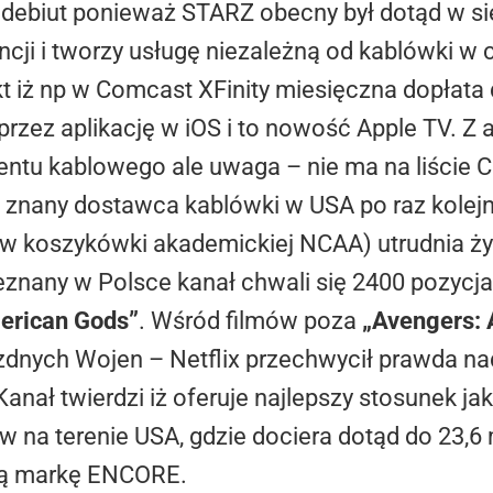
ty debiut ponieważ STARZ obecny był dotąd w s
cji i tworzy usługę niezależną od kablówki w 
t iż np w Comcast XFinity miesięczna dopłata
rzez aplikację w iOS i to nowość Apple TV. Z a
tu kablowego ale uwaga – nie ma na liście 
ej znany dostawca kablówki w USA po raz kolej
ów koszykówki akademickiej NCAA) utrudnia 
eznany w Polsce kanał chwali się 2400 pozycj
rican Gods”
. Wśród filmów poza
„Avengers: 
zdnych Wojen – Netflix przechwycił prawda n
Kanał twierdzi iż oferuje najlepszy stosunek jak
ów na terenie USA, gdzie dociera dotąd do 23,
aną markę ENCORE.