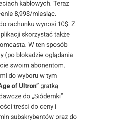
ieciach kablowych. Teraz
cenie 8,99$/miesiąc.
 do rachunku wynosi 10$. Z
plikacji skorzystać także
Comcasta. W ten sposób
ny (po blokadzie oglądania
życie swoim abonentom.
ami do wyboru w tym
Age of Ultron”
gratką
adawcze do „Siódemki”
ości treści do ceny i
6 mln subskrybentów oraz do