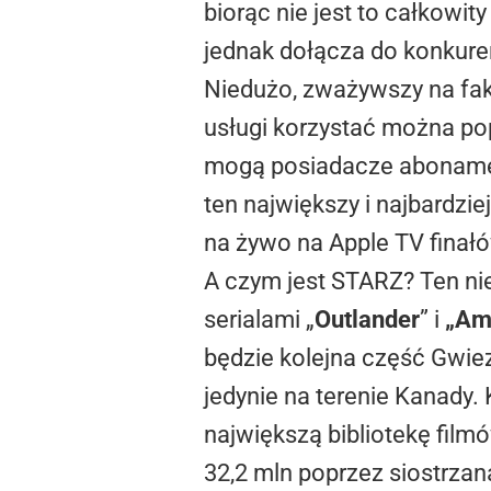
biorąc nie jest to całkowi
jednak dołącza do konkuren
Niedużo, zważywszy na fak
usługi korzystać można pop
mogą posiadacze abonamen
ten największy i najbardzi
na żywo na Apple TV finał
A czym jest STARZ? Ten ni
serialami „
Outlander
” i
„Ame
będzie kolejna część Gwie
jedynie na terenie Kanady. 
największą bibliotekę film
32,2 mln poprzez siostrz