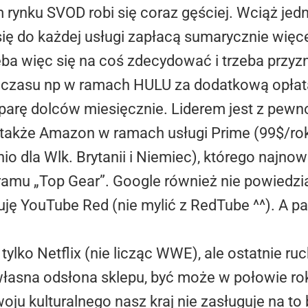
rynku SVOD robi się coraz gęściej. Wciąż jed
ię do każdej usługi zapłacą sumarycznie więcej
ba więc się na coś zdecydować i trzeba przyz
ś czasu np w ramach HULU za dodatkową opłat
ę dolców miesięcznie. Liderem jest z pewnoś
także Amazon w ramach usługi Prime (99$/ro
io dla Wlk. Brytanii i Niemiec), którego najn
amu „Top Gear”. Google również nie powiedzia
ję YouTube Red (nie mylić z RedTube ^^). A pa
 tylko Netflix (nie licząc WWE), ale ostatnie 
 własna odsłona sklepu, być może w połowie r
oju kulturalnego nasz kraj nie zasługuje na t