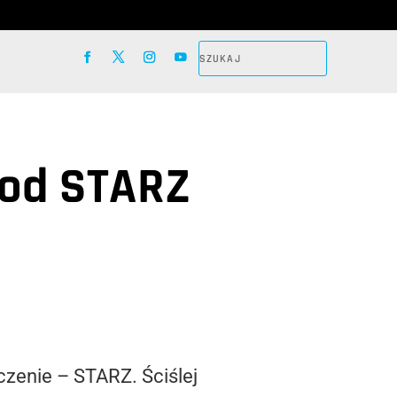
 od STARZ
czenie – STARZ. Ściślej