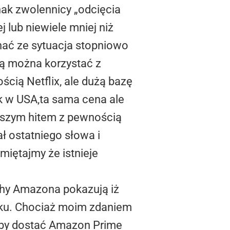
nak zwolennicy „odcięcia
 lub niewiele mniej niż
nać ze sytuacja stopniowo
ą można korzystać z
cią Netflix, ale dużą bazę
k w USA,ta sama cena ale
owszym hitem z pewnością
ł ostatniego słowa i
miętajmy że istnieje
ruchy Amazona pokazują iż
oku. Chociaż moim zdaniem
o by dostać Amazon Prime