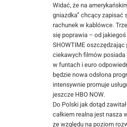
Widać, że na amerykańskim 
gniazdka” chcący zapisać s
rachunek w kablówce. Trze
się poprawia – od jakiego
SHOWTIME oszczędzając par
ciekawych filmów posiada 
w funtach i euro odpowiedn
będzie nowa odsłona progr
intensywnie promuje usługu
jeszcze HBO NOW.
Do Polski jak dotąd zawitał
całkiem realna jest nasza
ze względu na poziom rozw