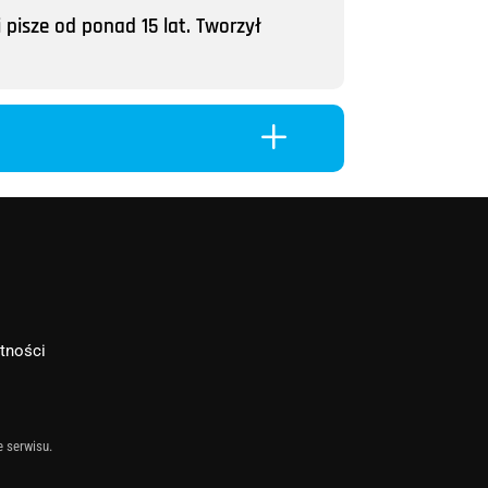
 pisze od ponad 15 lat. Tworzył
L
atności
e serwisu.