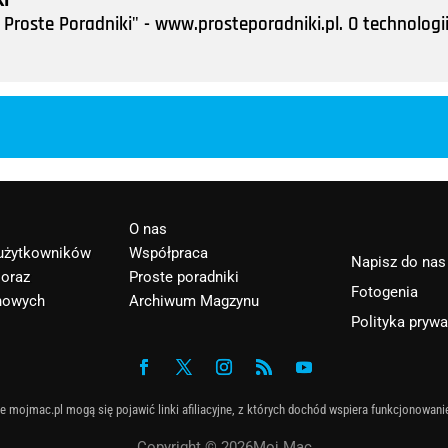
Proste Poradniki" - www.prosteporadniki.pl. O technologii
O nas
 użytkowników
Współpraca
Napisz do nas
 oraz
Proste poradniki
Fotogenia
nowych
Archiwum Magzynu
Polityka pryw
e mojmac.pl mogą się pojawić linki afiliacyjne, z których dochód wspiera funkcjonowani
Copyright © 2026Moj Mac