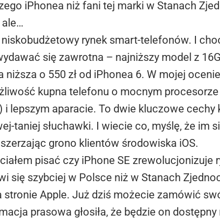
ego iPhonea niż fani tej marki w Stanach Zje
 ale…
 niskobudżetowy rynek smart-telefonów. I cho
wydawać się zawrotna – najniższy model z 16G
ta niższa o 550 zł od iPhonea 6. W mojej oceni
ożliwość kupna telefonu o mocnym procesorz
) i lepszym aparacie. To dwie kluczowe cechy 
ej-taniej słuchawki. I wiecie co, myślę, że im 
oszerzając grono klientów środowiska iOS.
hciałem pisać czy iPhone SE zrewolucjonizuje r
wi się szybciej w Polsce niż w Stanach Zjedno
a stronie Apple. Już dziś możecie zamówić swój
rmacja prasowa głosiła, że będzie on dostępny