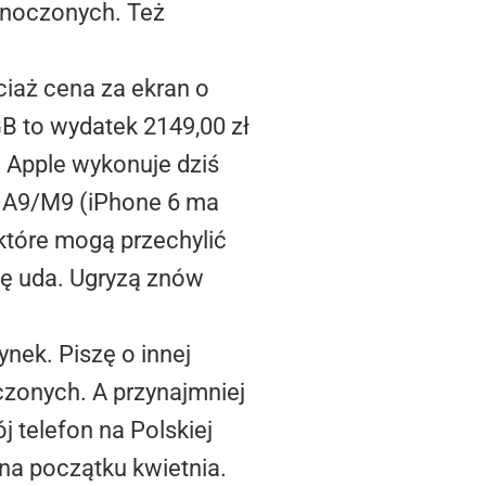
dnoczonych. Też
ciaż cena za ekran o
B to wydatek 2149,00 zł
e Apple wykonuje dziś
e A9/M9 (iPhone 6 ma
które mogą przechylić
się uda. Ugryzą znów
ynek. Piszę o innej
czonych. A przynajmniej
 telefon na Polskiej
 na początku kwietnia.