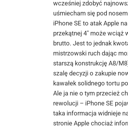
wcześniej zdobyć najnowsz
uśmiecham się pod nosem
iPhone SE to atak Apple na
przekątnej 4″ może wciąż 
brutto. Jest to jednak kwo
mistrzowski ruch dając m
starszą konstrukcję A8/M8
szalę decyzji o zakupie now
kawałek solidnego tortu p
Ale ja nie o tym przecież c
rewolucji – iPhone SE poja
taka informacja widnieje n
stronie Apple chociaż info