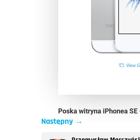
Poska witryna iPhonea SE
Następny
→
Przemysław Marczyńsk