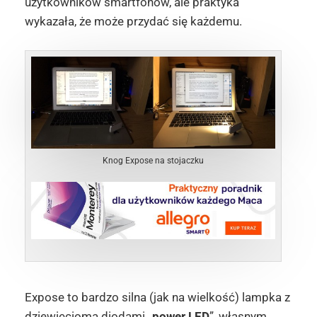
użytkowników smartfonów, ale praktyka
wykazała, że może przydać się każdemu.
Knog Expose na stojaczku
Expose to bardzo silna (jak na wielkość) lampka z
dziewięcioma diodami „
power LED
”, własnym