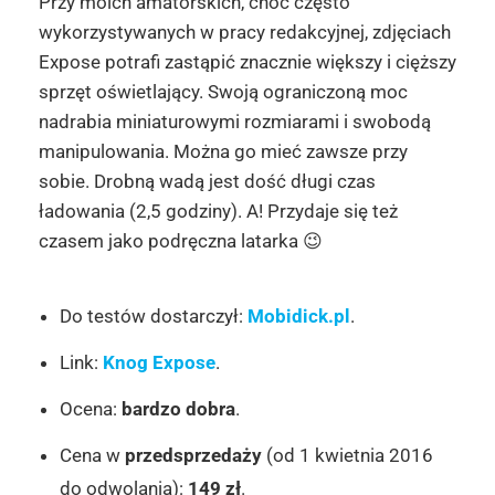
Przy moich amatorskich, choć często
wykorzystywanych w pracy redakcyjnej, zdjęciach
Expose potrafi zastąpić znacznie większy i cięższy
sprzęt oświetlający. Swoją ograniczoną moc
nadrabia miniaturowymi rozmiarami i swobodą
manipulowania. Można go mieć zawsze przy
sobie. Drobną wadą jest dość długi czas
ładowania (2,5 godziny). A! Przydaje się też
czasem jako podręczna latarka 😉
Do testów dostarczył:
Mobidick.pl
.
Link:
Knog Expose
.
Ocena:
bardzo dobra
.
Cena w
przedsprzedaży
(od 1 kwietnia 2016
do odwolania):
149 zł
.