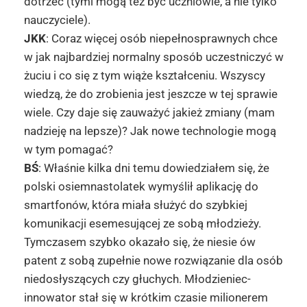
dotrzeć (tymi mogą też być uczniowie, a nie tylko
nauczyciele).
JKK
: Coraz więcej osób niepełnosprawnych chce
w jak najbardziej normalny sposób uczestniczyć w
żuciu i co się z tym wiąże kształceniu. Wszyscy
wiedzą, że do zrobienia jest jeszcze w tej sprawie
wiele. Czy daje się zauważyć jakież zmiany (mam
nadzieję na lepsze)? Jak nowe technologie mogą
w tym pomagać?
BŚ
: Właśnie kilka dni temu dowiedziałem się, że
polski osiemnastolatek wymyślił aplikację do
smartfonów, która miała służyć do szybkiej
komunikacji esemesującej ze sobą młodzieży.
Tymczasem szybko okazało się, że niesie ów
patent z sobą zupełnie nowe rozwiązanie dla osób
niedosłyszących czy głuchych. Młodzieniec-
innowator stał się w krótkim czasie milionerem