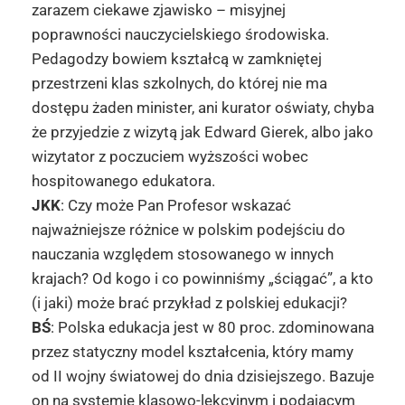
zarazem ciekawe zjawisko – misyjnej
poprawności nauczycielskiego środowiska.
Pedagodzy bowiem kształcą w zamkniętej
przestrzeni klas szkolnych, do której nie ma
dostępu żaden minister, ani kurator oświaty, chyba
że przyjedzie z wizytą jak Edward Gierek, albo jako
wizytator z poczuciem wyższości wobec
hospitowanego edukatora.
JKK
: Czy może Pan Profesor wskazać
najważniejsze różnice w polskim podejściu do
nauczania względem stosowanego w innych
krajach? Od kogo i co powinniśmy „ściągać”, a kto
(i jaki) może brać przykład z polskiej edukacji?
BŚ
: Polska edukacja jest w 80 proc. zdominowana
przez statyczny model kształcenia, który mamy
od II wojny światowej do dnia dzisiejszego. Bazuje
on na systemie klasowo-lekcyjnym i podającym