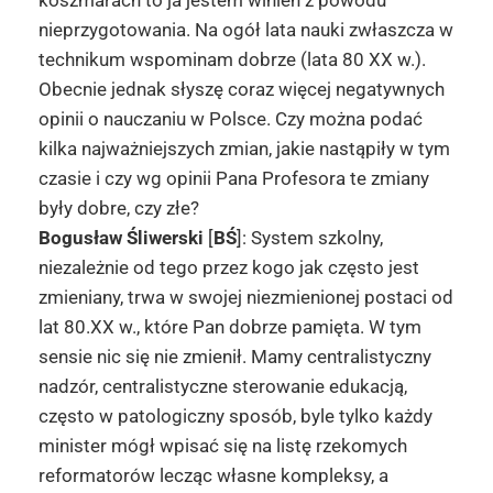
koszmarach to ja jestem winien z powodu
nieprzygotowania. Na ogół lata nauki zwłaszcza w
technikum wspominam dobrze (lata 80 XX w.).
Obecnie jednak słyszę coraz więcej negatywnych
opinii o nauczaniu w Polsce. Czy można podać
kilka najważniejszych zmian, jakie nastąpiły w tym
czasie i czy wg opinii Pana Profesora te zmiany
były dobre, czy złe?
Bogusław Śliwerski
[
BŚ
]: System szkolny,
niezależnie od tego przez kogo jak często jest
zmieniany, trwa w swojej niezmienionej postaci od
lat 80.XX w., które Pan dobrze pamięta. W tym
sensie nic się nie zmienił. Mamy centralistyczny
nadzór, centralistyczne sterowanie edukacją,
często w patologiczny sposób, byle tylko każdy
minister mógł wpisać się na listę rzekomych
reformatorów lecząc własne kompleksy, a