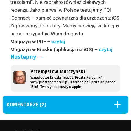
treściami”. Nie zabrakło również ciekawych
recenzji. Jako pierwsi w Polsce testujemy PQI
iConnect – pamięć zewnętrzną dla urządzeń z iOS.
Zapraszamy do lektury. Mamy nadzieję, że kolejny
numer przypadnie Wam do gustu.
Magazyn w PDF –
czytaj
Magazyn w Kiosku (aplikacja na iOS) –
czytaj
Następny
→
Przemysław Marczyński
Współautor książki "macOS. Proste Poradniki" -
www.prosteporadniki.pl. O technologii pisze od ponad
15 lat. Tworzył podcasty o Apple.
L
KOMENTARZE (2)