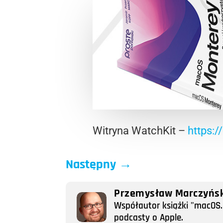
Witryna WatchKit –
https:/
Następny
→
Przemysław Marczyńsk
Współautor książki "macOS. 
podcasty o Apple.