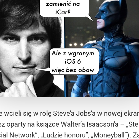
e wcieli się w rolę Steve’a Jobs’a w nowej ekra
usz oparty na książce Walter’a Isaacson’a – „S
cial Network”, „Ludzie honoru”, „Moneyball”). 