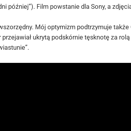
dni później”). Film powstanie dla Sony, a zdjęci
rwszorzędny. Mój optymizm podtrzymuje także
r przejawiał ukrytą podskórnie tęsknotę za rol
iastunie”.