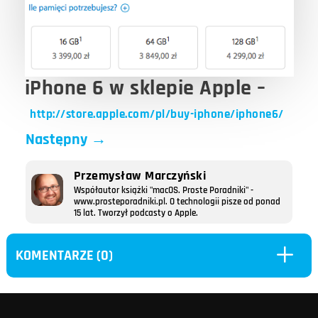
iPhone 6 w sklepie Apple –
http://store.apple.com/pl/buy-iphone/iphone6/
Następny
→
Przemysław Marczyński
Współautor książki "macOS. Proste Poradniki" -
www.prosteporadniki.pl. O technologii pisze od ponad
15 lat. Tworzył podcasty o Apple.
L
KOMENTARZE (0)