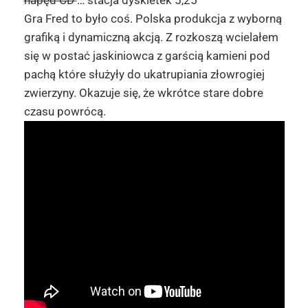
napęd CD
… stacja dyskietek 5,25″
Gra Fred to było coś. Polska produkcja z wyborną
grafiką i dynamiczną akcją. Z rozkoszą wcielałem
się w postać jaskiniowca z garścią kamieni pod
pachą które służyły do ukatrupiania złowrogiej
zwierzyny. Okazuje się, że wkrótce stare dobre
czasu powrócą.