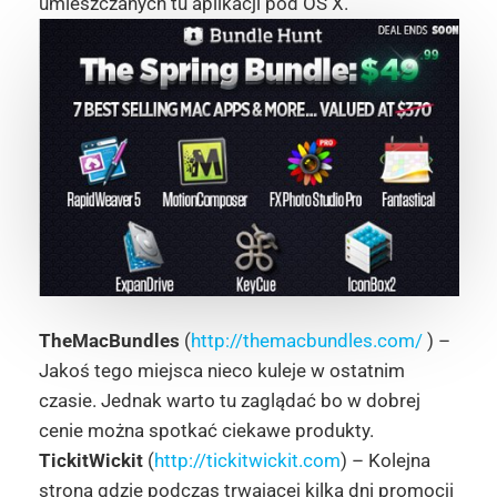
umieszczanych tu aplikacji pod OS X.
TheMacBundles
(
http://themacbundles.com/
) –
Jakoś tego miejsca nieco kuleje w ostatnim
czasie. Jednak warto tu zaglądać bo w dobrej
cenie można spotkać ciekawe produkty.
TickitWickit
(
http://tickitwickit.com
) – Kolejna
strona gdzie podczas trwającej kilka dni promocji