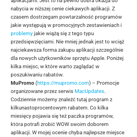
aplikacjami. Jest to na pewno dobra okazja do
nabycia w niższej cenie ciekawych aplikacji. Z
czasem dostrzegam powtarzalność programów
jakie występują w promocyjnych zestawieniach i
problemy
jakie wiążą się z tego typu
przedsięwzięciami. Nie mniej jednak jest to wciąż
najciekawsza forma zakupu aplikacji szczególnie
dla nowych użytkowników sprzętu Apple. Poniżej
kilka miejsc, w które warto zaglądać w
poszukiwaniu rabatów.
MuPromo
(
https://mupromo.com
) – Promocje
organizowane przez serwis
MacUpdates
.
Codziennie możemy znaleźć tutaj program z
kilkunastoprocentowym rabatem. Co kilka
miesięcy pojawia się też paczka programów,
która potrafi zrobić WOW swoim doborem
aplikacji. W mojej ocenie chyba najlepsze miejsce