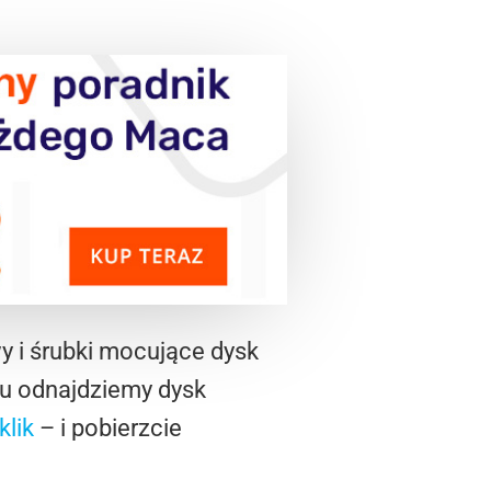
y i śrubki mocujące dysk
łku odnajdziemy dysk
klik
– i pobierzcie