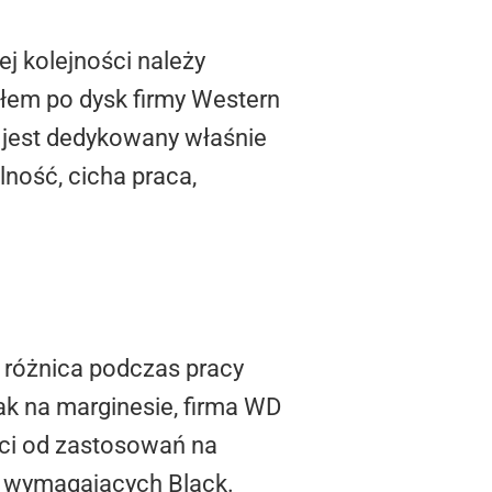
j kolejności należy
ąłem po dysk firmy Western
 jest dedykowany właśnie
ność, cicha praca,
, różnica podczas pracy
ak na marginesie, firma WD
ści od zastosowań na
a wymagających Black.