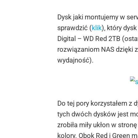
Dysk jaki montujemy w ser
sprawdzić (
klik
), który dy
Digital – WD Red 2TB (osta
rozwiązaniom NAS dzięki z
wydajność).
Do tej pory korzystałem z 
tych dwóch dysków jest mo
zrobiła miły ukłon w stro
kolory. Obok Red i Green 