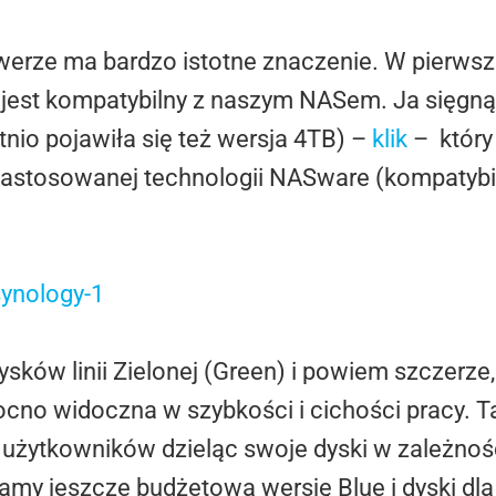
werze ma bardzo istotne znaczenie. W pierwsze
sk jest kompatybilny z naszym NASem. Ja sięgn
tnio pojawiła się też wersja 4TB) –
klik
– który
astosowanej technologii NASware (kompatybil
dysków linii Zielonej (Green) i powiem szczerze
cno widoczna w szybkości i cichości pracy. T
nę użytkowników dzieląc swoje dyski w zależno
mamy jeszcze budżetową wersję Blue i dyski dl