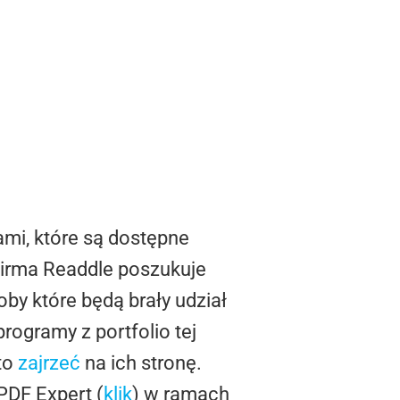
ami, które są dostępne
 Firma Readdle poszukuje
y które będą brały udział
ogramy z portfolio tej
rto
zajrzeć
na ich stronę.
PDF Expert (
klik
) w ramach