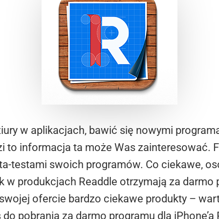
ziury w aplikacjach, bawić się nowymi program
dzi to informacja ta może Was zainteresować.
a-testami swoich programów. Co ciekawe, osob
 w produkcjach Readdle otrzymają za darmo pr
w swojej ofercie bardzo ciekawe produkty – wa
 do pobrania za darmo programu dla iPhone’a 