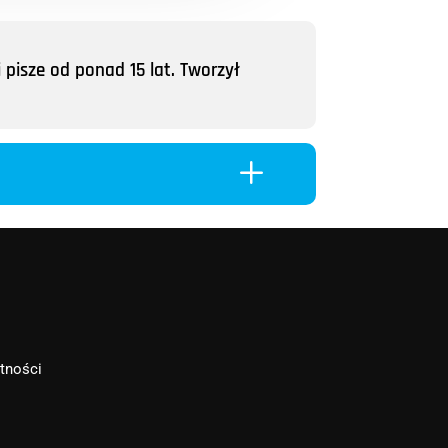
 pisze od ponad 15 lat. Tworzył
L
atności