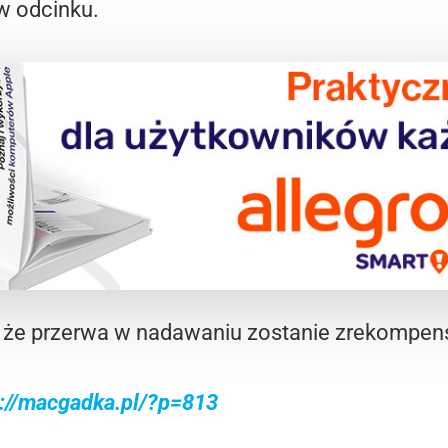
w odcinku.
 że przerwa w nadawaniu zostanie zrekompe
p://macgadka.pl/?p=813