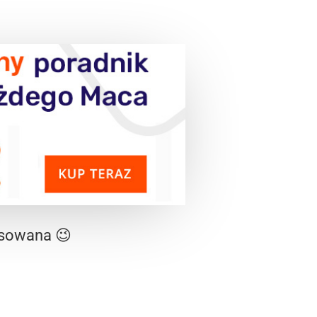
nsowana 😉