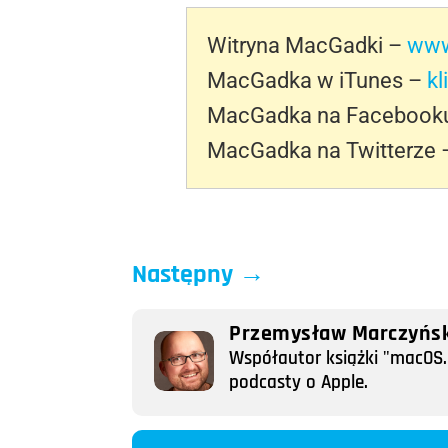
Witryna MacGadki –
www
MacGadka w iTunes –
kl
MacGadka na Facebook
MacGadka na Twitterze
Następny
→
Przemysław Marczyńsk
Współautor książki "macOS. 
podcasty o Apple.