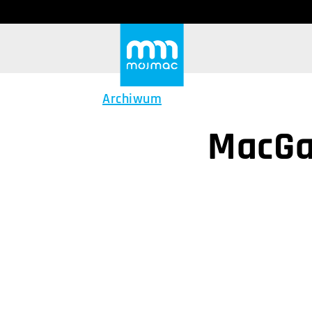
Archiwum
MacGa