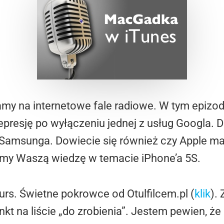
my na internetowe fale radiowe. W tym epizod
resję po wyłączeniu jednej z usług Googla. D
Samsunga. Dowiecie się również czy Apple m
nimy Waszą wiedzę w temacie iPhone’a 5S.
s. Świetne pokrowce od Otulfilcem.pl (
klik
).
punkt na liście „do zrobienia”. Jestem pewien, 