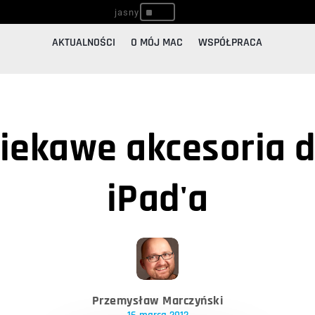
^
AKTUALNOŚCI
O MÓJ MAC
WSPÓŁPRACA
iekawe akcesoria d
iPad'a
Przemysław Marczyński