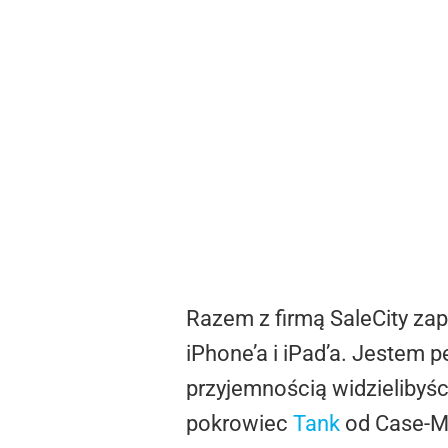
Razem z firmą SaleCity z
iPhone’a i iPad’a. Jestem p
przyjemnością widzielibyśc
pokrowiec
Tank
od Case-Ma