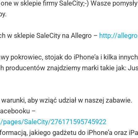
ę one w sklepie firmy SaleCity;-) Wasze pomy
py.
h w sklepie SaleCity na Allegro –
http://allegr
y pokrowiec, stojak do iPhone’a i kilka innych
 producentów znajdziemy marki takie jak: Jus
 warunki, aby wziąć udział w naszej zabawie.
 Facebooku –
/pages/SaleCity/276171595745922
formacją, jakiego gadżetu do iPhone’a oraz iP