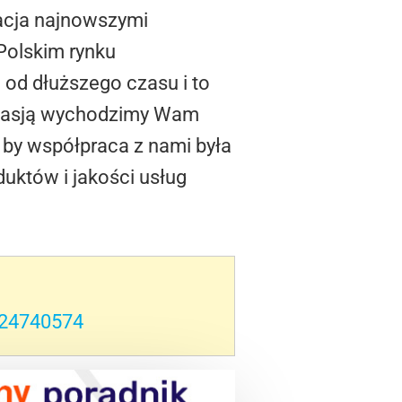
nacja najnowszymi
Polskim rynku
e od dłuższego czasu i to
 pasją wychodzimy Wam
m by współpraca z nami była
uktów i jakości usług
d=24740574