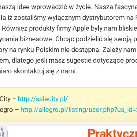
c naszą idee wprowadzić w życie. Nasza fascy
a iż zostaliśmy wyłącznym dystrybutorem na 
t Również produkty firmy Apple były nam bliski
ynania biznesowe. Chcąc podzielić się swoją
pory na rynku Polskim nie dostępną. Zależy na
, dlatego jeśli masz sugestie dotyczące prod
ało skontaktuj się z nami.
City –
http://salecity.pl/
legro –
http://allegro.pl/listing/user.php?us_i