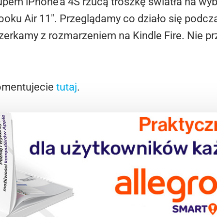
em iPhone’a 4S rzucą troszkę światła na wybó
ku Air 11″. Przeglądamy co działo się podcz
 zerkamy z rozmarzeniem na Kindle Fire. Nie p
omentujecie
tutaj
.