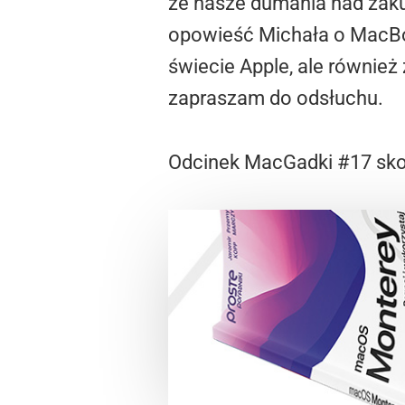
że nasze dumania nad zakup
opowieść Michała o MacBoo
świecie Apple, ale również
zapraszam do odsłuchu.
Odcinek MacGadki #17 sk