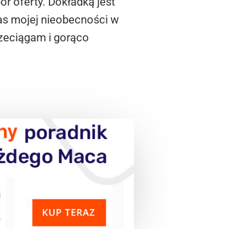
r oferty. Dokładką jest
as mojej nieobecności w
rzeciągam i gorąco