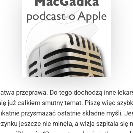
t łatwa przeprawa. Do tego dochodzą inne lekar
się już całkiem smutny temat. Piszę więc szybk
likatnie przysmażać ostatnie składne myśli. 
ynku jeszcze nie minęła, a wizja szpitala się 