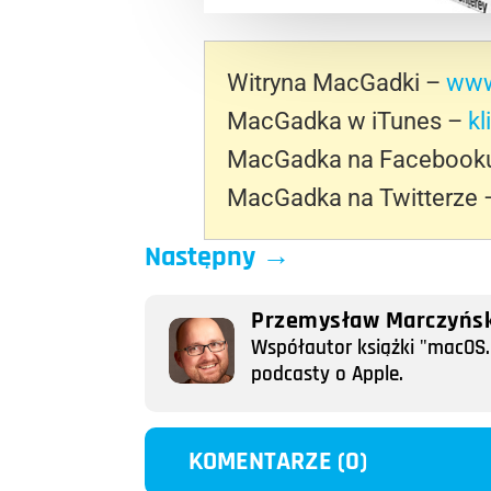
Witryna MacGadki –
www
MacGadka w iTunes –
kl
MacGadka na Facebook
MacGadka na Twitterze
Następny
→
Przemysław Marczyńsk
Współautor książki "macOS. 
podcasty o Apple.
KOMENTARZE (0)