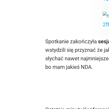
Spotkanie zakończyła
sesj
wstydzili się przyznać że j
słychać nawet najmniejsz
bo mam jakieś NDA.