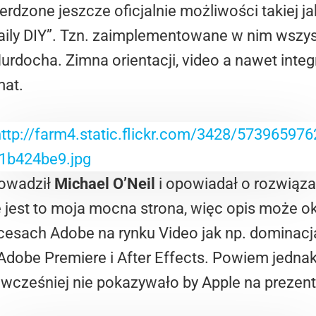
rdzone jeszcze oficjalnie możliwości takiej j
 Daily DIY”. Tzn. zaimplementowane w nim wszyst
docha. Zimna orientacji, video a nawet integ
mat.
rowadził
Michael O’Neil
i opowiadał o rozwiąza
 jest to moja mocna strona, więc opis może ok
cesach Adobe na rynku Video jak np. dominac
dobe Premiere i After Effects. Powiem jednak 
cześniej nie pokazywało by Apple na prezenta