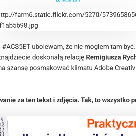
20 maja 2011
na #ACS5ET ubolewam, że nie mogłem tam być. 
znajdziecie doskonałą relację
Remigiusza Ryc
a szansę posmakować klimatu Adobe Creative 
nie za ten tekst i zdjęcia. Tak, to wszystko 