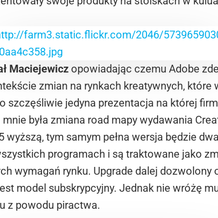
zentowały swoje produkty na stoiskach w kulua
ał Maciejewicz
opowiadając czemu Adobe zde
tekście zmian na rynkach kreatywnych, które 
 to szczęśliwie jedyna prezentacja na której fir
a mnie była zmiana road mapy wydawania Creat
5 wyższą, tym samym pełna wersja będzie dwa 
szystkich programach i są traktowane jako z
ch wymagań rynku. Upgrade dalej dozwolony 
jest model subskrypcyjny. Jednak nie wróżę m
u z powodu piractwa.