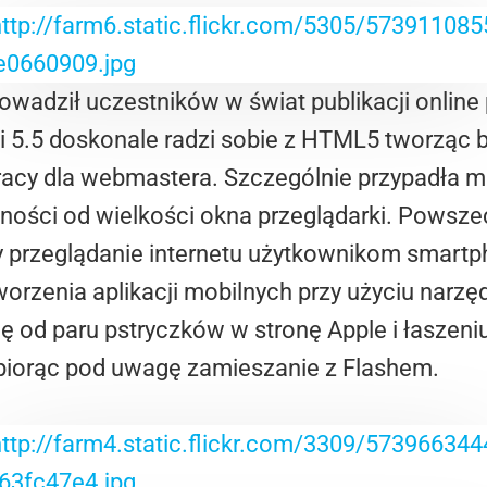
wadził uczestników w świat publikacji online
5.5 doskonale radzi sobie z HTML5 tworząc b
acy dla webmastera. Szczególnie przypadła m
żności od wielkości okna przeglądarki. Powsze
by przeglądanie internetu użytkownikom smartp
orzenia aplikacji mobilnych przy użyciu narzę
ę od paru pstryczków w stronę Apple i łaszeniu
e biorąc pod uwagę zamieszanie z Flashem.