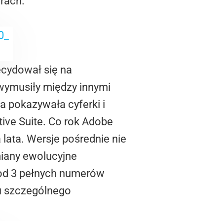
rach.
cydował się na
wymusiły między innymi
ma pokazywała cyferki i
ive Suite. Co rok Adobe
lata. Wersje pośrednie nie
miany ewolucyjne
od 3 pełnych numerów
u szczególnego