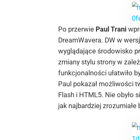
Po przerwie
Paul Trani
wpro
DreamWavera. DW w wersji 
wyglądające środowisko pr
zmiany stylu strony w zale
funkcjonalności ułatwiło 
Paul pokazał możliwości tw
Flash i HTML5. Nie obyło si
jak najbardziej zrozumiał