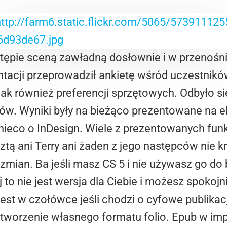
ępie sceną zawładną dosłownie i w przenośn
tacji przeprowadził ankietę wśród uczestnik
jak również preferencji sprzętowych. Odbyło s
w. Wyniki były na bieżąco prezentowane na e
i nieco o InDesign. Wiele z prezentowanych fun
tą ani Terry ani żaden z jego następców nie kry
mian. Ba jeśli masz CS 5 i nie używasz go do 
ej to nie jest wersja dla Ciebie i możesz spokoj
est w czołówce jeśli chodzi o cyfowe publikacj
stworzenie własnego formatu folio. Epub w im