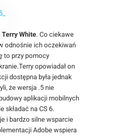
i
Terry White
. Co ciekawe
ów odnośnie ich oczekiwań
ię to przy pomocy
kranie.Terry opowiadał on
kcji dostępna była jednak
li, że wersja .5 nie
budowy aplikacji mobilnych
nie składać na CS 6.
e i bardzo silne wsparcie
plementacji Adobe wspiera