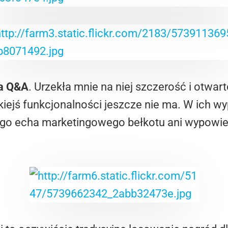
a Q&A
. Urzekła mnie na niej szczerość i otwa
akiejś funkcjonalności jeszcze nie ma. W ich w
ego echa marketingowego bełkotu ani wypowie