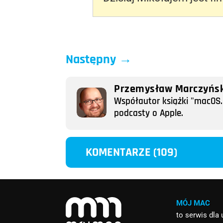
Następny
→
Przemysław Marczyńsk
Współautor książki "macOS. 
podcasty o Apple.
KOMENTARZE (109)
MÓJ MAC
to serwis dla