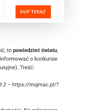
ić, to
powiedzieć światu
,
poinformować o konkursie
usyjne). Treść:
t 2 – https://mojmac.pl/?