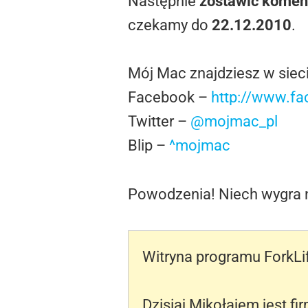
Następnie
zostawić komen
czekamy do
22.12.2010
.
Mój Mac znajdziesz w siec
Facebook –
http://www.f
Twitter –
@mojmac_pl
Blip –
^mojmac
Powodzenia! Niech wygra n
Witryna programu ForkLi
Dzisiaj Mikołajem jest f