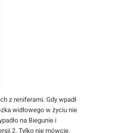
ach z reniferami. Gdy wpadł
ózka widłowego w życiu nie
padło na Biegunie i
rsji 2. Tylko nie mówcie,