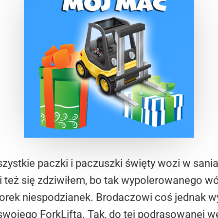
szystkie paczki i paczuszki święty wozi w sani
i też się zdziwiłem, bo tak wypolerowanego w
worek niespodzianek. Brodaczowi coś jednak wy
swojego ForkLifta. Tak, do tej podrasowanej we