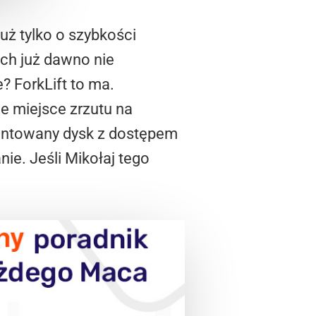
ż tylko o szybkości
ach już dawno nie
 ForkLift to ma.
ne miejsce zrzutu na
(montowany dysk z dostępem
ie. Jeśli Mikołaj tego