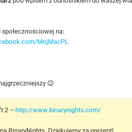
tarz
pod wpisem z odnośnikiem do waszej wia
i społecznościowej na:
acebook.com/MojMacPL
ajgrzeczniejszy 😉
ft 2 –
http://www.binarynights.com/
irma BinaryNights. Dziękujemy za prezent!