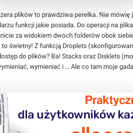
ra plików to prawdziwa perełka. Nie mówię ju
arzu funkcji jakie posiada. Do operacji na plik
nicie za widokiem dwóch folderów obok siebie?
i to świetny! Z funkcją Droplets (skonfigurowa
 dostęp do plików? Ba! Stacks oraz Disklets 
ymieniać, wymieniać i … Ale co tam moje gadan