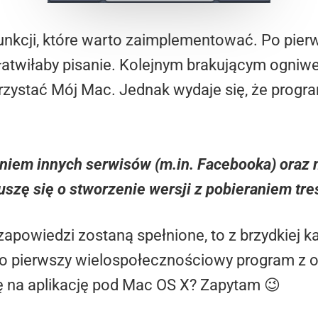
nkcji, które warto zaimplementować. Po pierw
łatwiłaby pisanie. Kolejnym brakującym ogniw
rzystać Mój Mac. Jednak wydaje się, że progr
aniem innych serwisów (m.in. Facebooka) oraz
szę się o stworzenie wersji z pobieraniem tre
zapowiedzi zostaną spełnione, to z brzydkiej
o pierwszy wielospołecznościowy program z obs
 na aplikację pod Mac OS X? Zapytam 😉