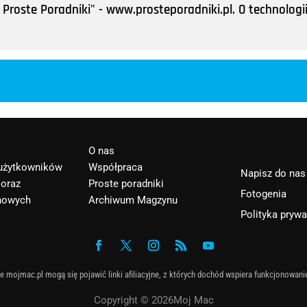
Proste Poradniki" - www.prosteporadniki.pl. O technologii
O nas
 użytkowników
Współpraca
Napisz do nas
 oraz
Proste poradniki
Fotogenia
nowych
Archiwum Magzynu
Polityka pryw
e mojmac.pl mogą się pojawić linki afiliacyjne, z których dochód wspiera funkcjonowani
Copyright © 2026Moj Mac