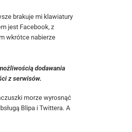
sze brakuje mi klawiatury
em jest Facebook, z
am wkrótce nabierze
 możliwością dodawania
ści z serwisów.
 kaczuszki morze wyrosnąć
ługą Blipa i Twittera. A