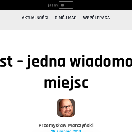
^
AKTUALNOŚCI
O MÓJ MAC
WSPÓŁPRACA
ost – jedna wiadomo
miejsc
Przemysław Marczyński
29 sierpnia 2010