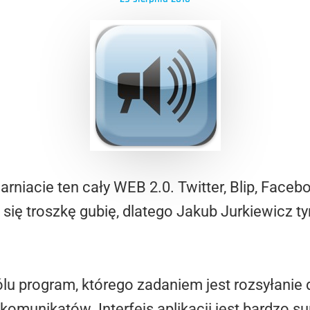
arniacie ten cały WEB 2.0. Twitter, Blip, Faceb
 się troszkę gubię, dlatego Jakub Jurkiewicz t
bólu program, którego zadaniem jest rozsyłanie
omunikatów. Interfejs aplikacji jest bardzo s