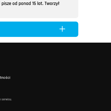
 pisze od ponad 15 lat. Tworzył
L
atności
e serwisu.