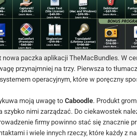
est nowa paczka aplikacji TheMacBundles. W c
wagę przynajmniej na trzy. Pierwsza to tłumac
 z systemem operacyjnym, które w poręczny spo
przykuwa moją uwagę to
Caboodle
. Produkt grom
a szybko nimi zarządzać. Do ciekawostek nal
prowadzenie firmy powinno stać się znacznie 
taktami i wiele innych rzeczy, które każdy z na