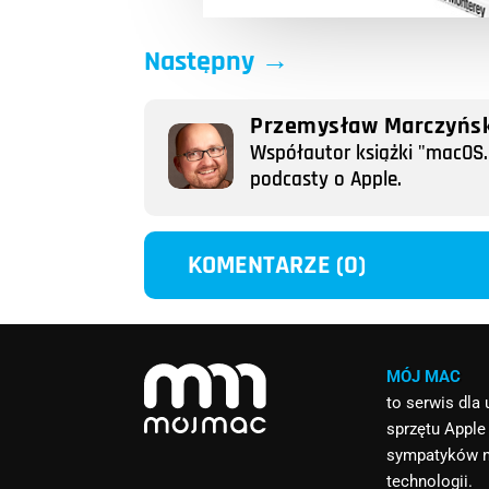
Następny
→
Przemysław Marczyńsk
Współautor książki "macOS. 
podcasty o Apple.
KOMENTARZE (0)
MÓJ MAC
to serwis dla
sprzętu Apple
sympatyków 
technologii.