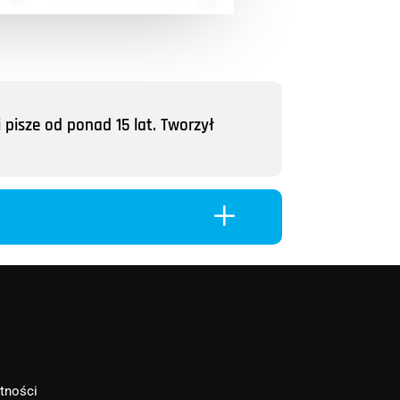
 pisze od ponad 15 lat. Tworzył
L
atności