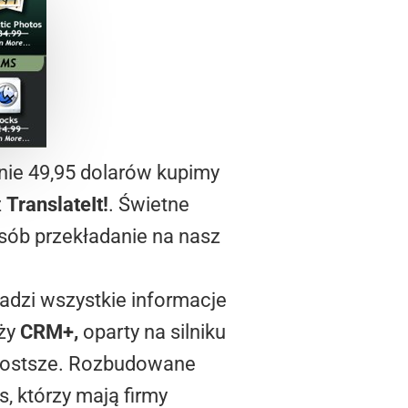
enie 49,95 dolarów kupimy
z
TranslateIt!
. Świetne
sób przekładanie na nasz
adzi wszystkie informacje
eży
CRM+,
oparty na silniku
prostsze. Rozbudowane
s, którzy mają firmy