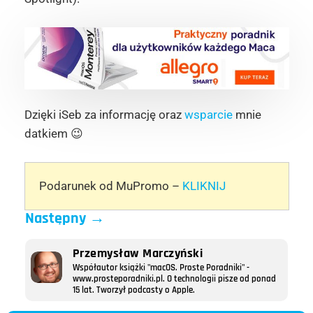
Dzięki iSeb za informację oraz
wsparcie
mnie
datkiem 😉
Podarunek od MuPromo –
KLIKNIJ
Następny
→
Przemysław Marczyński
Współautor książki "macOS. Proste Poradniki" -
www.prosteporadniki.pl. O technologii pisze od ponad
15 lat. Tworzył podcasty o Apple.