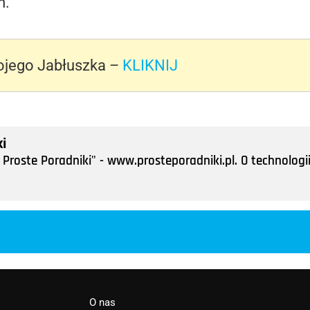
m.
ojego Jabłuszka –
KLIKNIJ
i
Proste Poradniki" - www.prosteporadniki.pl. O technologii
O nas