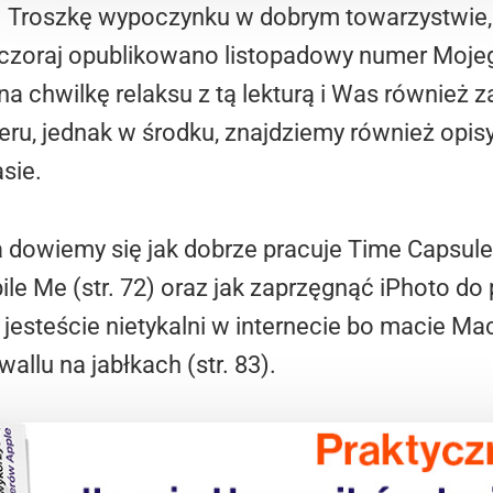
Troszkę wypoczynku w dobrym towarzystwie, to 
Wczoraj opublikowano listopadowy numer Moje
 chwilkę relaksu z tą lekturą i Was również z
ru, jednak w środku, znajdziemy również opisy
sie.
 dowiemy się jak dobrze pracuje Time Capsule w
ile Me (str. 72) oraz jak zaprzęgnąć iPhoto do
że jesteście nietykalni w internecie bo macie 
wallu na jabłkach (str. 83).