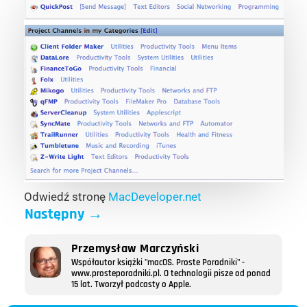
Odwiedź stronę
MacDeveloper.net
Następny
→
Przemysław Marczyński
Współautor książki "macOS. Proste Poradniki" -
www.prosteporadniki.pl. O technologii pisze od ponad
15 lat. Tworzył podcasty o Apple.