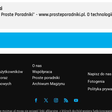
i
Proste Poradniki" - www.prosteporadniki.pl. O technologii
O nas
 użytkowników
Współpraca
Napisz do nas
 oraz
Proste poradniki
Fotogenia
nowych
Archiwum Magzynu
Polityka pryw
e mojmac.pl mogą się pojawić linki afiliacyjne, z których dochód wspiera funkcjonowani