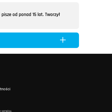
 pisze od ponad 15 lat. Tworzył
L
atności
e serwisu.