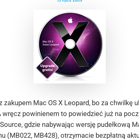
15 lipca 2009
ę z zakupem Mac OS X Leopard, bo za chwilkę u
A wręcz powinienem to powiedzieć już na pocz
iSource, gdzie nabywając wersję pudełkową 
mu (MB022, MB428), otrzymacie bezpłatną akt