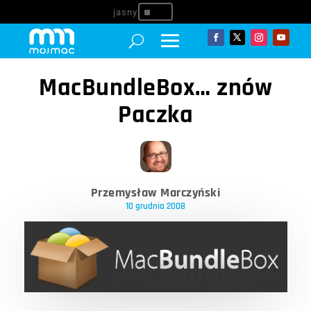
^
MacBundleBox… znów
Paczka
Przemysław Marczyński
10 grudnia 2008