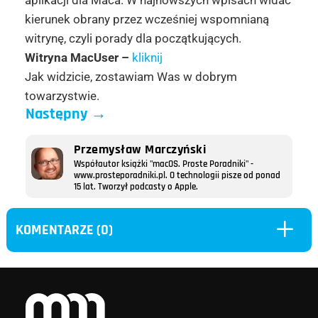
aplikacji dla Maca. W najnowszych wpisach widać
kierunek obrany przez wcześniej wspomnianą
witrynę, czyli porady dla początkujących.
Witryna MacUser –
kliknij
Jak widzicie, zostawiam Was w dobrym
towarzystwie.
Następny
→
Przemysław Marczyński
Współautor książki "macOS. Proste Poradniki" -
www.prosteporadniki.pl. O technologii pisze od ponad
15 lat. Tworzył podcasty o Apple.
L
KOMENTARZE (0)