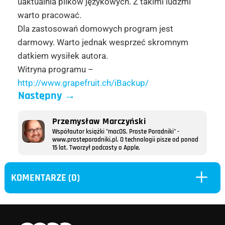
uaktualnia plików językowych. Z takimi ludźmi
warto pracować.
Dla zastosowań domowych program jest
darmowy. Warto jednak wesprzeć skromnym
datkiem wysiłek autora.
Witryna programu –
http://www.grapefruit.ch/iBackup/
Następny
→
Przemysław Marczyński
Współautor książki "macOS. Proste Poradniki" -
www.prosteporadniki.pl. O technologii pisze od ponad
15 lat. Tworzył podcasty o Apple.
L
KOMENTARZE (0)