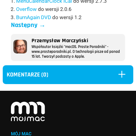
1.
MenuCalendarClock iCal
do wersji 2.7.3
2.
Overflow
do wersji 2.0.6
3.
BurnAgain DVD
do wersji 1.2
Następny
→
Przemysław Marczyński
Współautor książki "macOS. Proste Poradniki" -
www.prosteporadniki.pl. O technologii pisze od ponad
15 lat. Tworzył podcasty o Apple.
L
KOMENTARZE (0)
MÓJ MAC