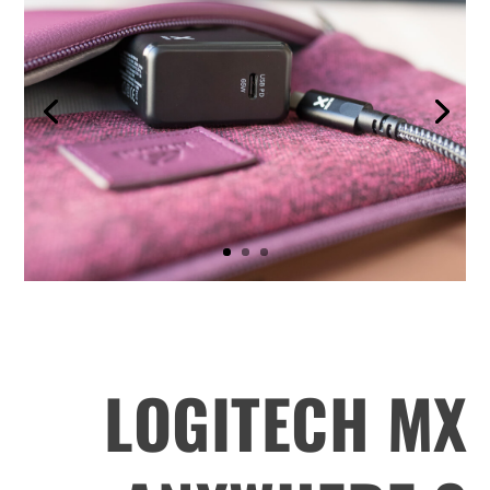
.
.
.
LOGITECH MX