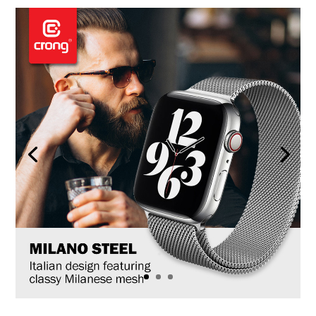
.
.
.
.
.
.
.