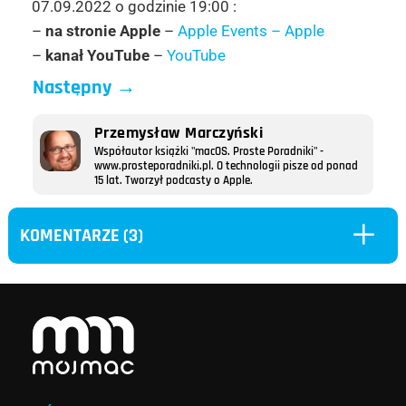
07.09.2022 o godzinie 19:00 :
–
na stronie Apple
–
Apple Events – Apple
–
kanał YouTube
–
YouTube
Następny
→
Przemysław Marczyński
Współautor książki "macOS. Proste Poradniki" -
www.prosteporadniki.pl. O technologii pisze od ponad
15 lat. Tworzył podcasty o Apple.
L
KOMENTARZE (3)