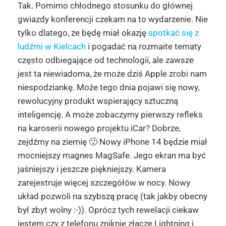
Tak. Pomimo chłodnego stosunku do głównej
gwiazdy konferencji czekam na to wydarzenie. Nie
tylko dlatego, że będę miał okazję
spotkać się z
ludźmi w Kielcach
i pogadać na rozmaite tematy
często odbiegające od technologii, ale zawsze
jest ta niewiadoma, że może dziś Apple zrobi nam
niespodziankę. Może tego dnia pojawi się nowy,
rewolucyjny produkt wspierający sztuczną
inteligencję. A może zobaczymy pierwszy refleks
na karoserii nowego projektu iCar? Dobrze,
zejdźmy na ziemię 🙂 Nowy iPhone 14 będzie miał
mocniejszy magnes MagSafe. Jego ekran ma być
jaśniejszy i jeszcze piękniejszy. Kamera
zarejestruje więcej szczegółów w nocy. Nowy
układ pozwoli na szybszą pracę (tak jakby obecny
był zbyt wolny :-)). Oprócz tych rewelacji ciekaw
jestem czy z telefonu zniknie złącze Lightning i