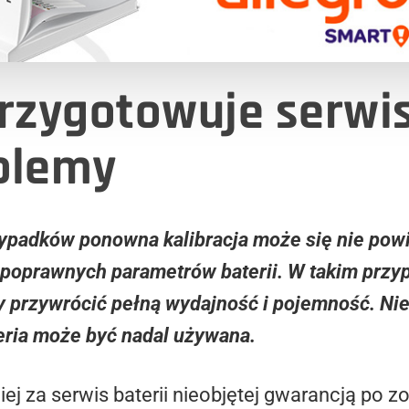
przygotowuje serwi
blemy
rzypadków ponowna kalibracja może się nie powi
epoprawnych parametrów baterii. W takim prz
y przywrócić pełną wydajność i pojemność. Ni
eria może być nadal używana.
niej za serwis baterii nieobjętej gwarancją po