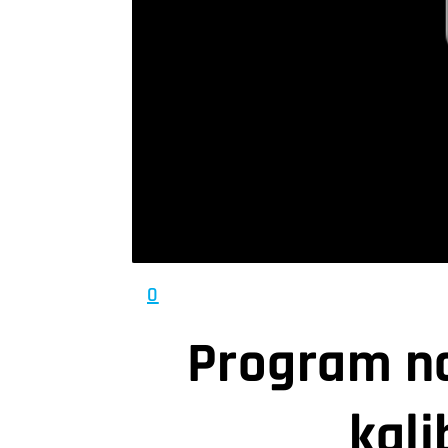
0
Program n
kali