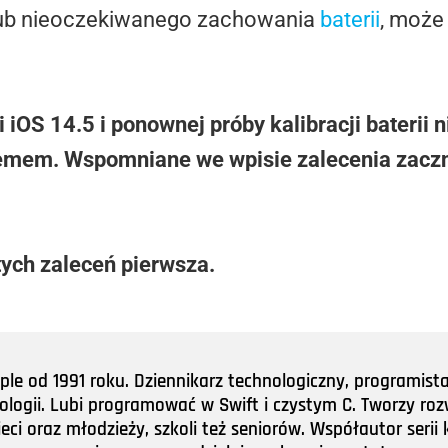
 lub nieoczekiwanego zachowania
baterii
, może
iOS 14.5 i ponownej próby kalibracji baterii n
lemem. Wspomniane we wpisie zalecenia zacz
tych zaleceń pierwsza.
e od 1991 roku. Dziennikarz technologiczny, programist
nologii. Lubi programować w Swift i czystym C. Tworzy roz
ieci oraz młodzieży, szkoli też seniorów. Współautor ser