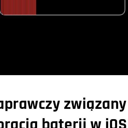
aprawczy związany
bracją baterii w iOS