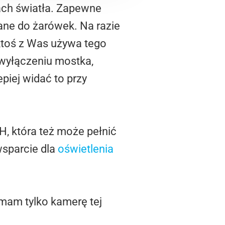
ach światła. Zapewne
ane do żarówek. Na razie
i ktoś z Was używa tego
 wyłączeniu mostka,
piej widać to przy
H, która też może pełnić
wsparcie dla
oświetlenia
 mam tylko kamerę tej