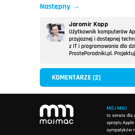
Następny
→
Jaromir Kopp
Użytkownik komputerów Appl
przyjaznej i dostępnej tech
z IT i programowania dla dz
ProstePoradniki.pl. Projek
KOMENTARZE (2)
MÓJ MAC
to serwis dla
sprzętu Apple
sympatyków 