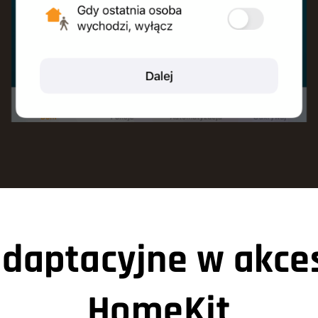
adaptacyjne w akce
HomeKit