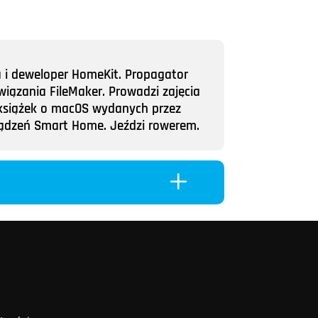
a i deweloper HomeKit. Propagator
wiązania FileMaker. Prowadzi zajęcia
ii książek o macOS wydanych przez
rządzeń Smart Home. Jeździ rowerem.
L