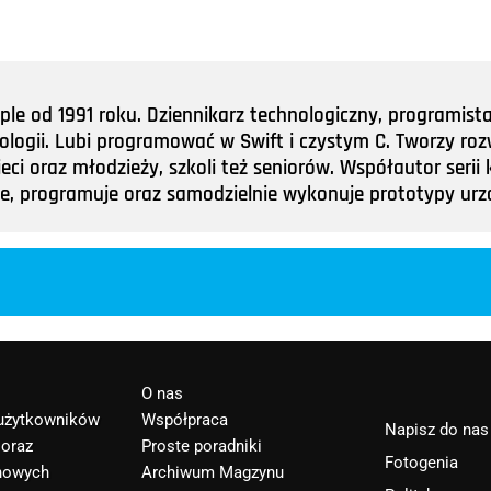
e od 1991 roku. Dziennikarz technologiczny, programist
nologii. Lubi programować w Swift i czystym C. Tworzy roz
ieci oraz młodzieży, szkoli też seniorów. Współautor ser
tuje, programuje oraz samodzielnie wykonuje prototypy u
O nas
 użytkowników
Współpraca
Napisz do nas
 oraz
Proste poradniki
Fotogenia
nowych
Archiwum Magzynu