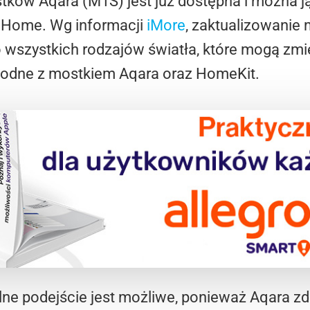
stków Aqara (M1S) jest już dostępna i można
a Home. Wg informacji
iMore
, zaktualizowani
 wszystkich rodzajów światła, które mogą zmi
godne z mostkiem Aqara oraz HomeKit.
ne podejście jest możliwe, ponieważ Aqara z