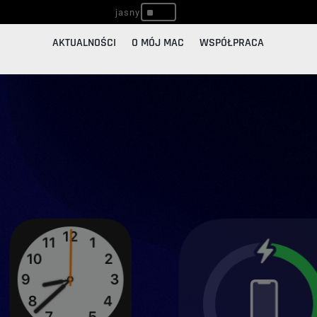
^
AKTUALNOŚCI
O MÓJ MAC
WSPÓŁPRACA