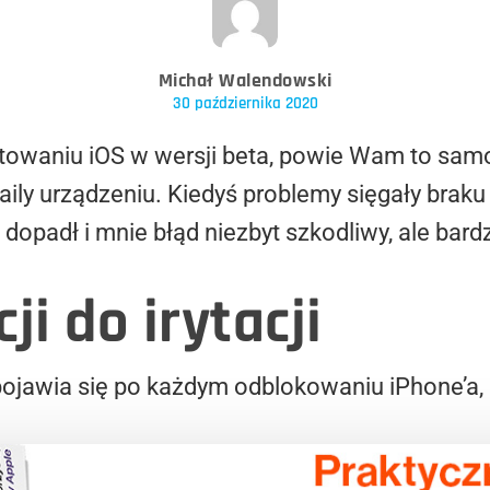
Michał Walendowski
30 października 2020
stowaniu iOS w wersji beta, powie Wam to samo,
ily urządzeniu. Kiedyś problemy sięgały brak
j dopadł i mnie błąd niezbyt szkodliwy, ale bardz
ji do irytacji
pojawia się po każdym odblokowaniu iPhone’a, 