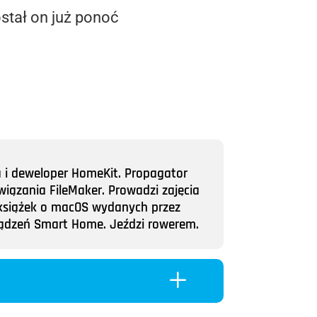
stał on już ponoć
a i deweloper HomeKit. Propagator
wiązania FileMaker. Prowadzi zajęcia
ii książek o macOS wydanych przez
rządzeń Smart Home. Jeździ rowerem.
L