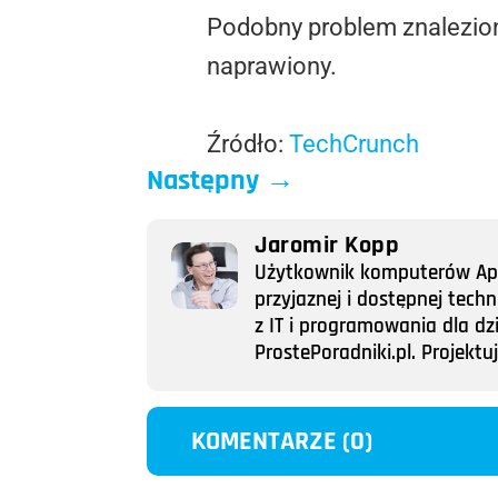
Podobny problem znalezion
naprawiony.
Źródło:
TechCrunch
Następny
→
Jaromir Kopp
Użytkownik komputerów Appl
przyjaznej i dostępnej tech
z IT i programowania dla dz
ProstePoradniki.pl. Projek
KOMENTARZE (0)