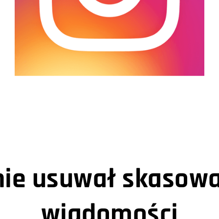
ie usuwał skasowa
wiadomości