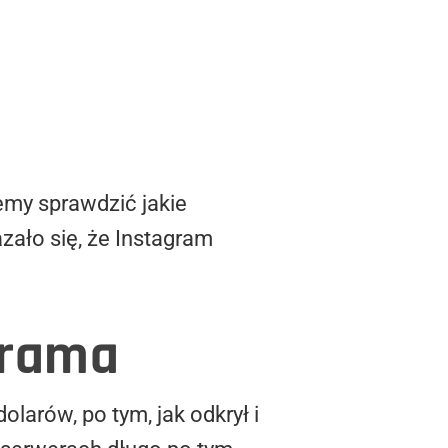
emy sprawdzić jakie
zało się, że Instagram
grama
larów, po tym, jak odkrył i