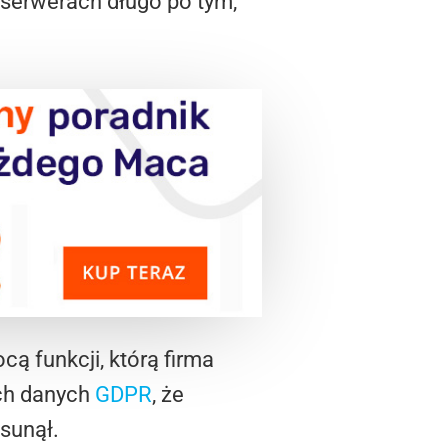
 serwerach długo po tym,
cą funkcji, którą firma
ych danych
GDPR
, że
sunął.