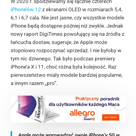
W 2020 r. spodziewamy się łącznie czterech
iPhone’ów 12
z ekranami OLED w rozmiarach 5,4,
6,1 i 6,7 cala. Nie jest jasne, czy wszystkie modele
iPhone będą dostępne później niż zwykle. Jednak
nowy raport DigiTimes powołujący się na źródła z
łańcucha dostaw, sugeruje, że Apple może
stopniowo rozpoczynać sprzedaż. I nie byłoby w
tym nic dziwnego. Tak było podczas premiery
iPhone’a X i 11, choć różna była kolejność. Raz
pierwszeństwo miały modele bardziej popularne,
a innym razem „pro”.
Apple może wprowadzać swoje iPhone’y 5G w