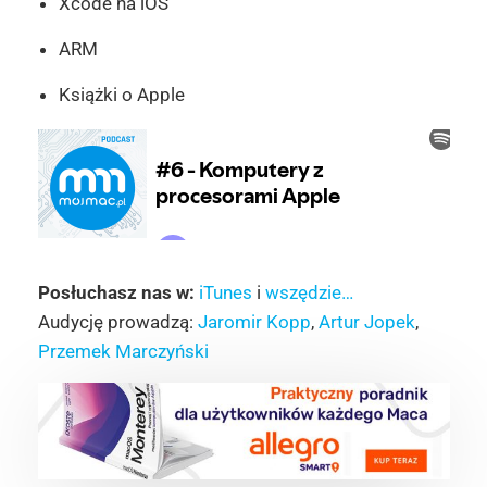
Xcode na iOS
ARM
Książki o Apple
Posłuchasz nas w:
iTunes
i
wszędzie…
Audycję prowadzą:
Jaromir Kopp
,
Artur Jopek
,
Przemek Marczyński