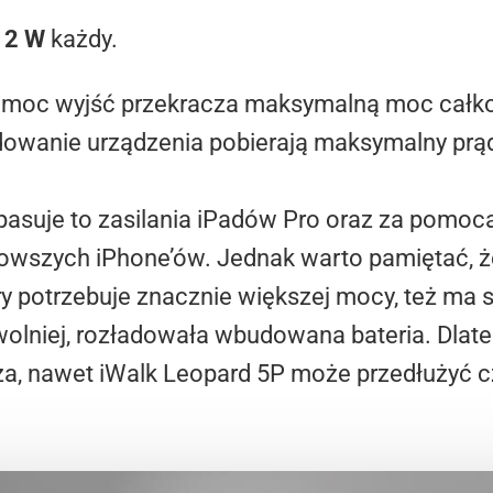
12 W
każdy.
 moc wyjść przekracza maksymalną moc całkow
adowanie urządzenia pobierają maksymalny prą
 pasuje to zasilania iPadów Pro oraz za pomo
nowszych iPhone’ów. Jednak warto pamiętać, ż
y potrzebuje znacznie większej mocy, też ma s
wolniej, rozładowała wbudowana bateria. Dlate
a, nawet iWalk Leopard 5P może przedłużyć cz