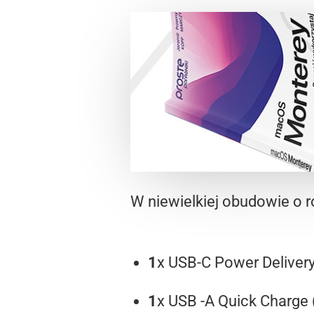
W niewielkiej obudowie o 
1
x USB-C Power Deliver
1
x USB -A Quick Charge