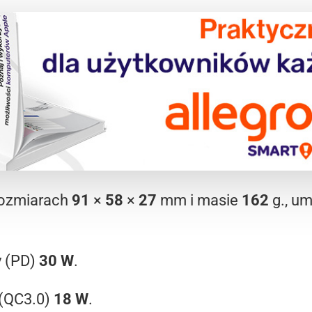
rozmiarach
91
×
58
×
27
mm i masie
162
g., u
y (PD)
30 W
.
 (QC3.0)
18 W
.