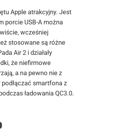
tu Apple atrakcyjny. Jest
ym porcie USB-A można
iście, wcześniej
 też stosowane są różne
da Air 2 i działały
dki, że niefirmowe
rzają, a na pewno nie z
my podłączać smartfona z
 podczas ładowania QC3.0.
P