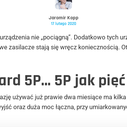
Jaromir Kopp
17 lutego 2020
 urządzenia nie „pociągną”. Dodatkowo tych 
we zasilacze stają się wręcz koniecznością. Ot
ard 5P… 5P jak pię
kazję używać już prawie dwa miesiące ma kilka
wyjść oraz duża moc łączna, przy umiarkowan