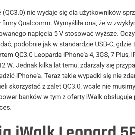
 (QC3.0) nie wydaje się dla użytkowników sprzę
ł firmy Qualcomm. Wymyśliła ona, że w zwykł
owanego napięcia 5 V stosować wyższe. Oczyw
dać, podobnie jak w standardzie USB-C, gdzie
em QC3.0 Leoparda iPhone’a 4, 3GS, 7 Plus, iPa
 W. Jednak kilka lat temu, zdarzały się przypa
ędzić iPhone’a. Teraz takie wypadki się nie zda
ieli skorzystać z zalet QC3.0, wcale nie musi
power banków w tym z oferty iWalk obsługuje
ces.
ja iWalk Leopard 5