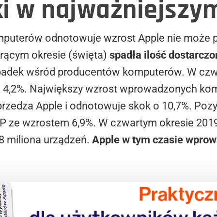
i w najważniejszy
mputerów odnotowuje wzrost Apple nie może 
orącym okresie (święta)
spadła ilość dostarcz
 spadek wśród producentów komputerów. W czw
em 4,2%. Największy wzrost wprowadzonych kom
przedza Apple i odnotowuje skok o 10,7%. Poz
 HP ze wzrostem 6,9%. W czwartym okresie 2019
8 miliona urządzeń.
Apple w tym czasie wprowa