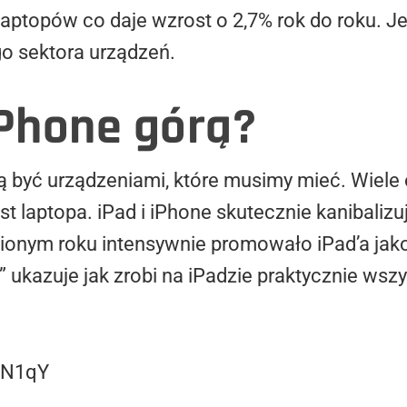
laptopów co daje wzrost o 2,7% rok do roku. J
go sektora urządzeń.
iPhone górą?
 być urządzeniami, które musimy mieć. Wiele 
st laptopa. iPad i iPhone skutecznie kanibaliz
onym roku intensywnie promowało iPad’a jak
 ukazuje jak zrobi na iPadzie praktycznie wszy
GN1qY