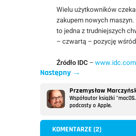
Wielu użytkowników czekał
zakupem nowych maszyn. Ni
to jedna z trudniejszych c
– czwartą – pozycję wśró
Źródło IDC
–
www.idc.com
Następny
→
Przemysław Marczyńsk
Współautor książki "macOS. 
podcasty o Apple.
KOMENTARZE (2)