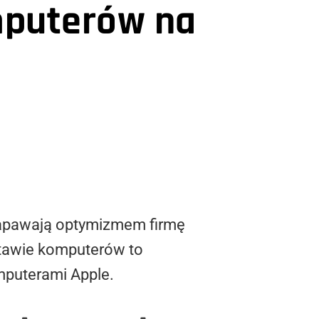
mputerów na
napawają optymizmem firmę
stawie komputerów to
mputerami Apple.