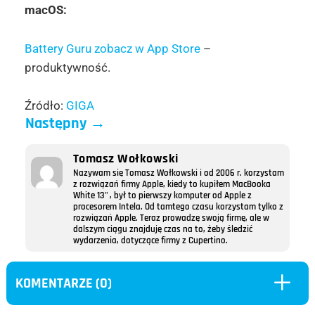
macOS:
Battery Guru zobacz w App Store
–
produktywność.
Źródło:
GIGA
Następny
→
Tomasz Wołkowski
Nazywam się Tomasz Wołkowski i od 2006 r. korzystam
z rozwiązań firmy Apple, kiedy to kupiłem MacBooka
White 13" , był to pierwszy komputer od Apple z
procesorem Intela. Od tamtego czasu korzystam tylko z
rozwiązań Apple. Teraz prowadzę swoją firmę, ale w
dalszym ciągu znajduję czas na to, żeby śledzić
wydarzenia, dotyczące firmy z Cupertino.
L
KOMENTARZE (0)