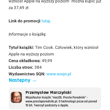
wzniósł Apple na wyższy poziom” można kupić już
za 37,49 zł.
Link do promocji
tutaj
.
Informacje o książkę.
Tytuł książki:
Tim Cook. Człowiek, który wzniósł
Apple na wyższy poziom
Cena okładkowa:
49,99
Liczba stron:
384
Wydawnictwo SQN:
www.wsqn.pl
Następny
→
Przemysław Marczyński
Współautor książki "macOS. Proste Poradniki" -
www.prosteporadniki.pl. O technologii pisze od ponad
15 lat. Tworzył podcasty o Apple.