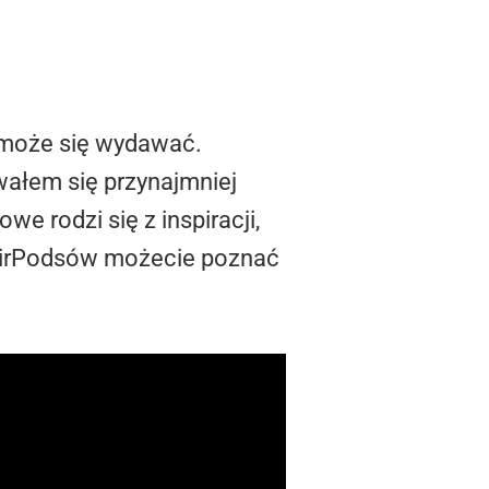
k może się wydawać.
wałem się przynajmniej
we rodzi się z inspiracji,
ę AirPodsów możecie poznać