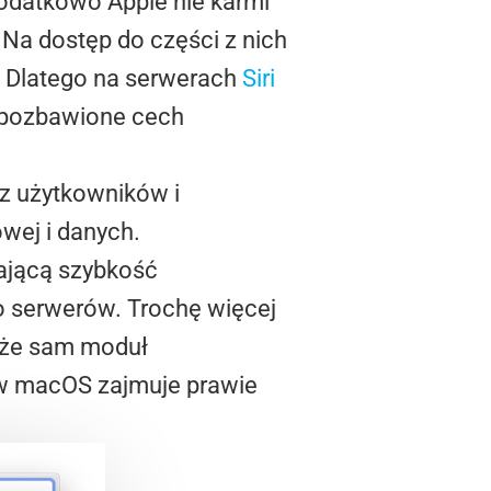
odatkowo Apple nie karmi
 Na dostęp do części z nich
. Dlatego na serwerach
Siri
ły pozbawione cech
ez użytkowników i
wej i danych.
ającą szybkość
o serwerów. Trochę więcej
 że sam moduł
w macOS zajmuje prawie