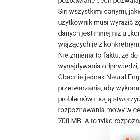
pozbawiane cech pozwalają
Siri wszystkimi danymi, ja
użytkownik musi wyrazić z
danych jest mniej niż u „k
wiążących je z konkretnym
Nie zmienia to faktu, że d
wynajdywania odpowiedzi, 
Obecnie jednak Neural Eng
przetwarzania, aby wykona
problemów mogą stworzyć 
rozpoznawania mowy w cel
700 MB. A to tylko rozpo