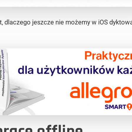
est, dlaczego jeszcze nie możemy w iOS dyktowa
racę offline