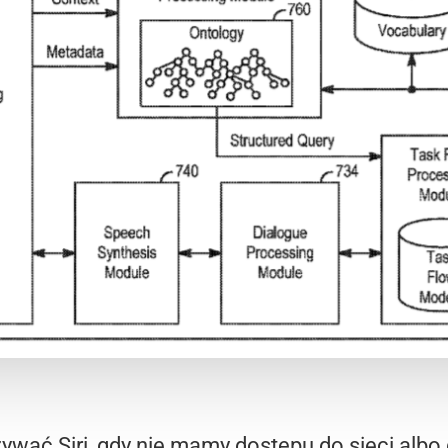
ywać Siri, gdy nie mamy dostępu do sieci albo