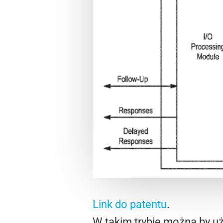
Link do patentu
.
W takim trybie można by uż