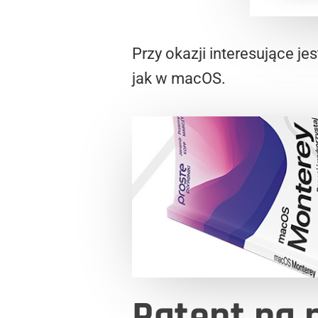
Przy okazji interesujące j
jak w macOS.
Patent na p