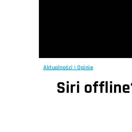
Aktualności
|
Opinie
Siri offli