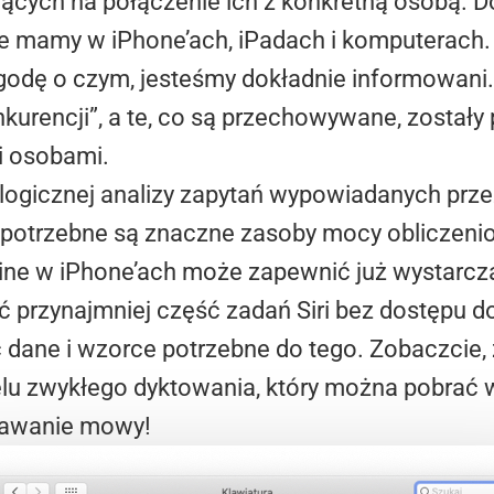
cych na połączenie ich z konkretną osobą. D
kie mamy w iPhone’ach, iPadach i komputerach.
godę o czym, jesteśmy dokładnie informowani
onkurencji”, a te, co są przechowywane, zosta
i osobami.
o logicznej analizy zapytań wypowiadanych prz
potrzebne są znaczne zasoby mocy obliczenio
ine w iPhone’ach może zapewnić już wystarcz
ć przynajmniej część zadań Siri bez dostępu d
dane i wzorce potrzebne do tego. Zobaczcie,
u zwykłego dyktowania, który można pobrać 
znawanie mowy!