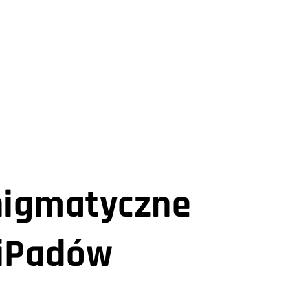
enigmatyczne
 iPadów