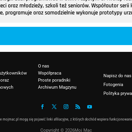
ieci oraz młodzieży, szkoli też seniorów. Współautor ser
tuje, programuje oraz samodzielnie wykonuje prototypy u
O nas
 użytkowników
Współpraca
Napisz do nas
 oraz
Proste poradniki
Fotogenia
nowych
Archiwum Magzynu
Polityka pryw
e mojmac.pl mogą się pojawić linki afiliacyjne, z których dochód wspiera funkcjonowani
Copyright © 2026Moj Mac