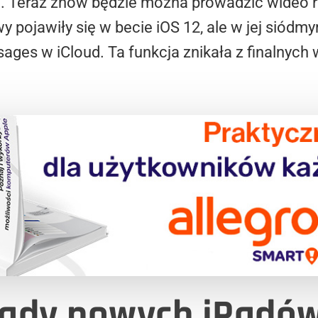
 Teraz znów będzie można prowadzić wideo 
pojawiły się w becie iOS 12, ale w jej siódm
ssages w iCloud. Ta funkcja znikała z finalnyc
lady nowych iPadó