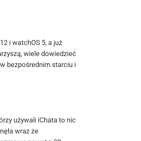
2 i watchOS 5, a już
arzyszą, wiele dowiedzieć
 w bezpośrednim starciu i
tórzy używali iChata to nic
inęła wraz ze