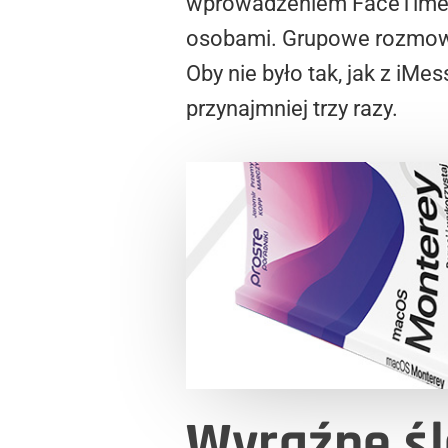
wprowadzeniem FaceTime.
osobami. Grupowe rozmowy 
Oby nie było tak, jak z iMe
przynajmniej trzy razy.
Wyraźne ś