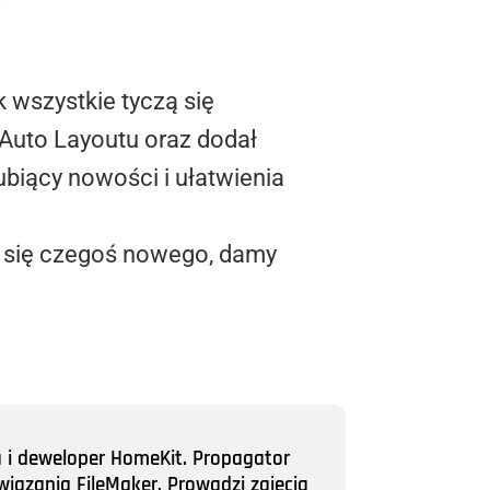
 wszystkie tyczą się
 Auto Layoutu oraz dodał
lubiący nowości i ułatwienia
y się czegoś nowego, damy
a i deweloper HomeKit. Propagator
wiązania FileMaker. Prowadzi zajęcia