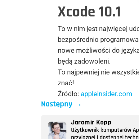
Xcode 10.1
To w nim jest najwięcej u
bezpośrednio programowania
nowe możliwości do języka S
będą zadowoleni.
To najpewniej nie wszystk
znać!
Źródło:
appleinsider.com
Następny
→
Jaromir Kopp
Użytkownik komputerów Appl
przyjaznej i dostępnej tech