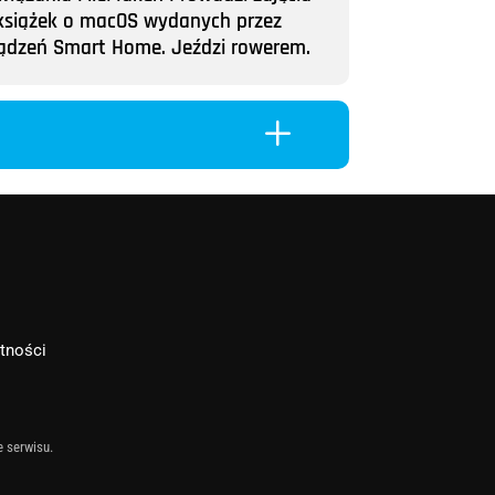
ii książek o macOS wydanych przez
rządzeń Smart Home. Jeździ rowerem.
L
atności
e serwisu.