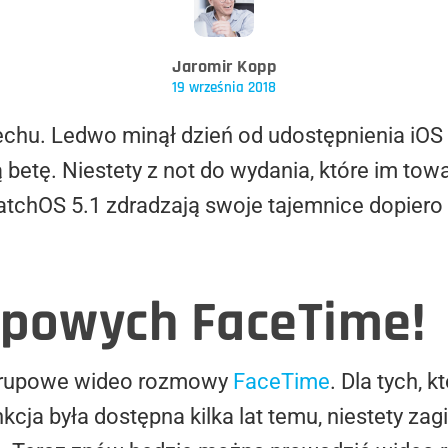
Jaromir Kopp
19 września 2018
chu. Ledwo minął dzień od udostępnienia iOS 1
ą betę. Niestety z not do wydania, które im tow
watchOS 5.1 zdradzają swoje tajemnice dopiero
upowych FaceTime!
li grupowe wideo rozmowy
FaceTime
. Dla tych, k
cja była dostępna kilka lat temu, niestety zag