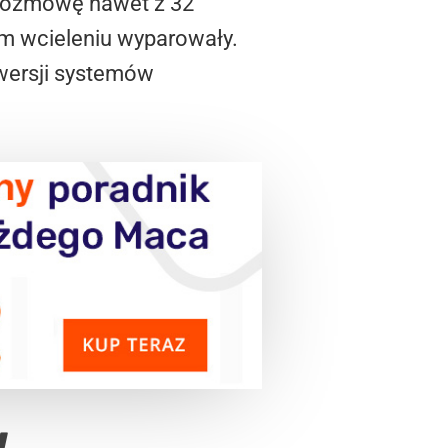
rozmowę nawet z 32
ym wcieleniu wyparowały.
h wersji systemów
w