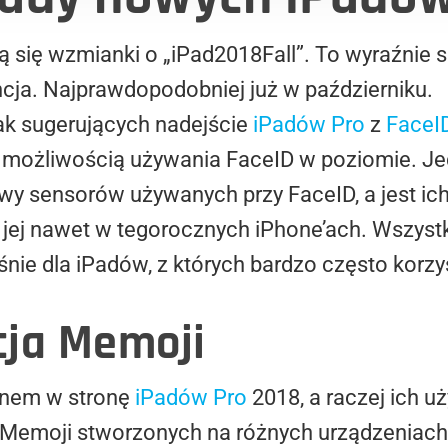
ą się wzmianki o „iPad2018Fall”. To wyraźnie 
cja. Najprawdopodobniej już w październiku.
lak sugerujących nadejście
iPadów Pro
z
FaceI
ad możliwością używania FaceID w poziomie. Je
 sensorów używanych przy FaceID, a jest ich 
jej nawet w tegorocznych iPhone’ach. Wszystko
ie dla iPadów, z których bardzo często korzy
cja Memoji
onem w stronę
iPadów Pro
2018, a raczej ich u
 Memoji stworzonych na różnych urządzeniach.