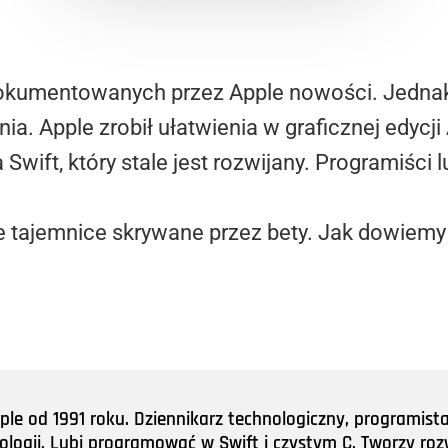
dokumentowanych przez Apple nowości. Jednak
. Apple zrobił ułatwienia w graficznej edycji
wift, który stale jest rozwijany. Programiści 
ie tajemnice skrywane przez bety. Jak dowiem
e od 1991 roku. Dziennikarz technologiczny, programist
nologii. Lubi programować w Swift i czystym C. Tworzy roz