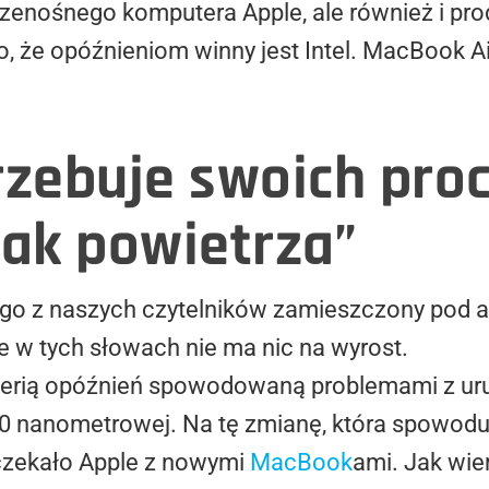
rzenośnego komputera Apple, ale również i p
to, że opóźnieniom winny jest Intel. MacBook 
rzebuje swoich pro
jak powietrza”
go z naszych czytelników zamieszczony pod a
że w tych słowach nie ma nic na wyrost.
 serią opóźnień spowodowaną problemami z ur
10 nanometrowej. Na tę zmianę, która spowoduj
 czekało Apple z nowymi
MacBook
ami. Jak wie