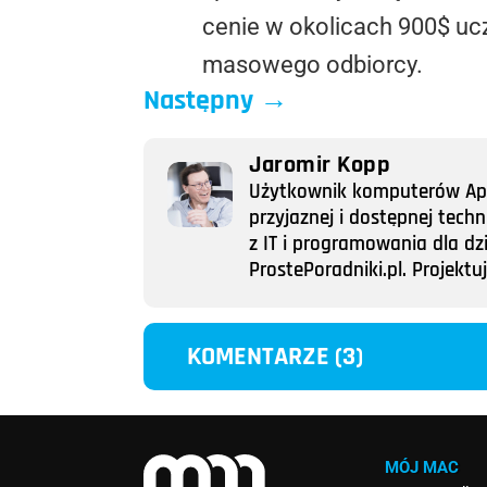
cenie w okolicach 900$ ucz
masowego odbiorcy.
Następny
→
Jaromir Kopp
Użytkownik komputerów Appl
przyjaznej i dostępnej tech
z IT i programowania dla dz
ProstePoradniki.pl. Projek
KOMENTARZE (3)
MÓJ MAC