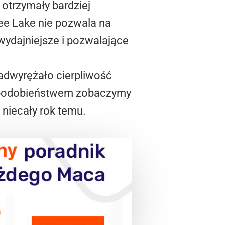
 otrzymały bardziej
ee Lake nie pozwala na
 wydajniejsze i pozwalające
nadwyrężało cierpliwość
podobieństwem zobaczymy
 niecały rok temu.