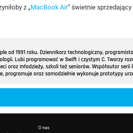
yniłoby z „
MacBook Air
” świetnie sprzedający 
e od 1991 roku. Dziennikarz technologiczny, programist
nologii. Lubi programować w Swift i czystym C. Tworzy roz
ieci oraz młodzieży, szkoli też seniorów. Współautor ser
tuje, programuje oraz samodzielnie wykonuje prototypy u
O nas