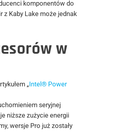
roducenci komponentów do
Air z Kaby Lake może jednak
cesorów w
rtykułem „
Intel® Power
uchomieniem seryjnej
e niższe zużycie energii
my, wersje Pro już zostały