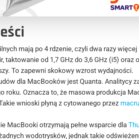
eści
nych mają po 4 rdzenie, czyli dwa razy więcej
taktowanie od 1,7 GHz do 3,6 GHz (i5) oraz od
epszy. To zapewni skokowy wzrost wydajności.
ów dla MacBooków jest Quanta. Analitycy za
go roku. Oznacza to, że masowa produkcja Ma
 Takie wnioski płyną z cytowanego przez
macr
ie MacBooki otrzymają pełne wsparcie dla
Thu
żadnych wodotrysków, jednak takie odświeżen