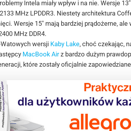
blemy Intela miały wpływ i na nie. Wersje 13″
133 MHz LPDDR3. Niestety architektura Coff
ięci. Wersje 15″ mają bardziej prądożerne, ale
 2400 MHz DDR4.
5-Watowych wersji
Kaby Lake
, choć czekając, 
następcy
MacBook Air
z bardzo dużym prawdo
eracji, które zostały oficjalnie zapowiedziane