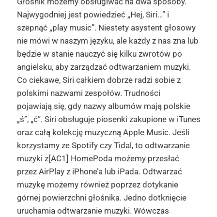
Głośnik możemy obsługiwać na dwa sposoby.
Najwygodniej jest powiedzieć „Hej, Siri…” i
szepnąć „play music”. Niestety asystent głosowy
nie mówi w naszym języku, ale każdy z nas zna lub
będzie w stanie nauczyć się kilku zwrotów po
angielsku, aby zarządzać odtwarzaniem muzyki.
Co ciekawe, Siri całkiem dobrze radzi sobie z
polskimi nazwami zespołów. Trudności
pojawiają się, gdy nazwy albumów mają polskie
„ś”, „ć”. Siri obsługuje piosenki zakupione w iTunes
oraz całą kolekcję muzyczną Apple Music. Jeśli
korzystamy ze Spotify czy Tidal, to odtwarzanie
muzyki z[AC1] HomePoda możemy przesłać
przez AirPlay z iPhone’a lub iPada. Odtwarzać
muzykę możemy również poprzez dotykanie
górnej powierzchni głośnika. Jedno dotknięcie
uruchamia odtwarzanie muzyki. Wówczas