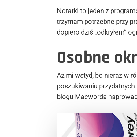
Notatki to jeden z program
trzymam potrzebne przy pr
dopiero dziś „odkryłem” og
Osobne okn
Aż mi wstyd, bo nieraz w 
poszukiwaniu przydatnych 
blogu Macworda naprowadzi