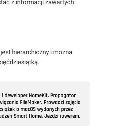
stać z informacji zawartych
 jest hierarchiczny i można
pięćdziesiątką.
a i deweloper HomeKit. Propagator
wiązania FileMaker. Prowadzi zajęcia
ii książek o macOS wydanych przez
rządzeń Smart Home. Jeździ rowerem.