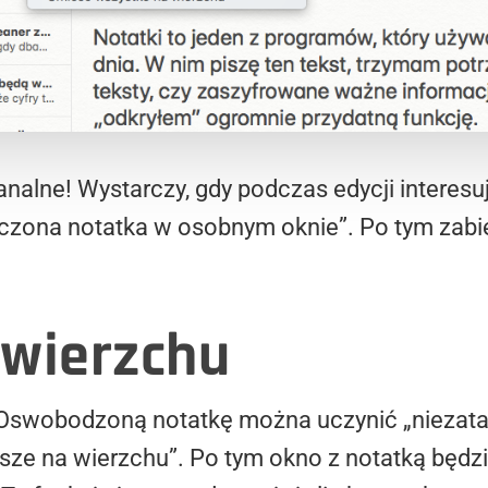
nalne! Wystarczy, gdy podczas edycji interesu
zona notatka w osobnym oknie”. Po tym zabie
 wierzchu
 Oswobodzoną notatkę można uczynić „niezata
ze na wierzchu”. Po tym okno z notatką będzi