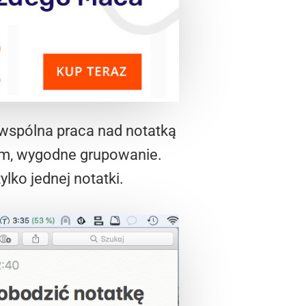
 wspólna praca nad notatką
łem, wygodne grupowanie.
lko jednej notatki.