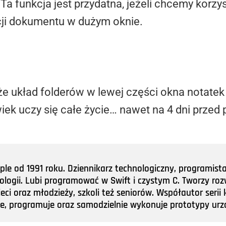
Ta funkcja jest przydatna, jeżeli chcemy korzy
cji dokumentu w dużym oknie.
 że układ folderów w lewej części okna notatek
iek uczy się całe życie… nawet na 4 dni przed 
e od 1991 roku. Dziennikarz technologiczny, programist
nologii. Lubi programować w Swift i czystym C. Tworzy roz
ieci oraz młodzieży, szkoli też seniorów. Współautor ser
tuje, programuje oraz samodzielnie wykonuje prototypy u