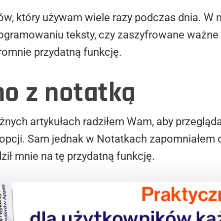
ów, który używam wiele razy podczas dnia. W ni
ogramowaniu teksty, czy zaszyfrowane ważne 
romnie przydatną funkcję.
o z notatką
różnych artykułach radziłem Wam, aby przegl
opcji. Sam jednak w Notatkach zapomniałem o 
ł mnie na tę przydatną funkcję.